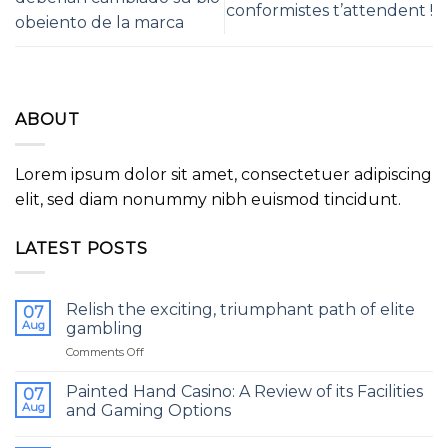
conformistes t’attendent !
obeiento de la marca
ABOUT
Lorem ipsum dolor sit amet, consectetuer adipiscing
elit, sed diam nonummy nibh euismod tincidunt.
LATEST POSTS
Relish the exciting, triumphant path of elite
07
Aug
gambling
Comments Off
on
Relish
the
Painted Hand Casino: A Review of its Facilities
07
exciting,
Aug
and Gaming Options
triumphant
path