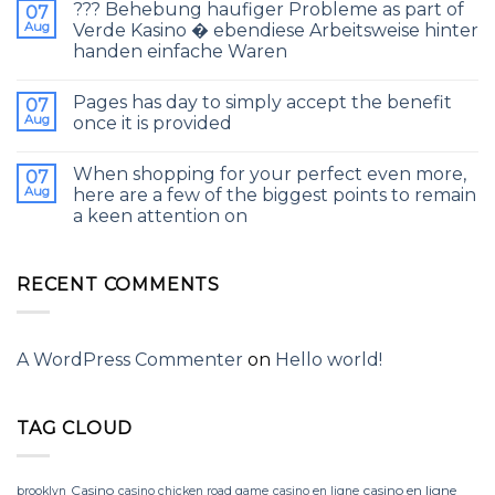
??? Behebung haufiger Probleme as part of
of
07
elite
Aug
Verde Kasino � ebendiese Arbeitsweise hinter
gambling
handen einfache Waren
Pages has day to simply accept the benefit
07
Aug
once it is provided
When shopping for your perfect even more,
07
Aug
here are a few of the biggest points to remain
a keen attention on
RECENT COMMENTS
A WordPress Commenter
on
Hello world!
TAG CLOUD
Casino
casino en ligne
brooklyn
casino chicken road game
casino en ligne