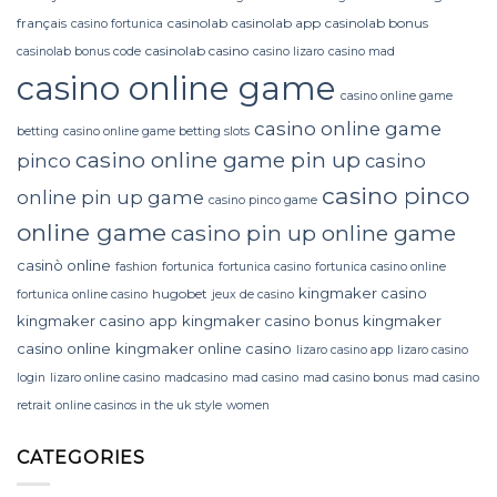
français
casinolab
casinolab app
casinolab bonus
casino fortunica
casinolab casino
casinolab bonus code
casino lizaro
casino mad
casino online game
casino online game
casino online game
betting
casino online game betting slots
casino online game pin up
pinco
casino
casino pinco
online pin up game
casino pinco game
online game
casino pin up online game
casinò online
fashion
fortunica
fortunica casino
fortunica casino online
kingmaker casino
hugobet
fortunica online casino
jeux de casino
kingmaker casino app
kingmaker casino bonus
kingmaker
casino online
kingmaker online casino
lizaro casino app
lizaro casino
login
lizaro online casino
madcasino
mad casino
mad casino bonus
mad casino
retrait
online casinos in the uk
style
women
CATEGORIES