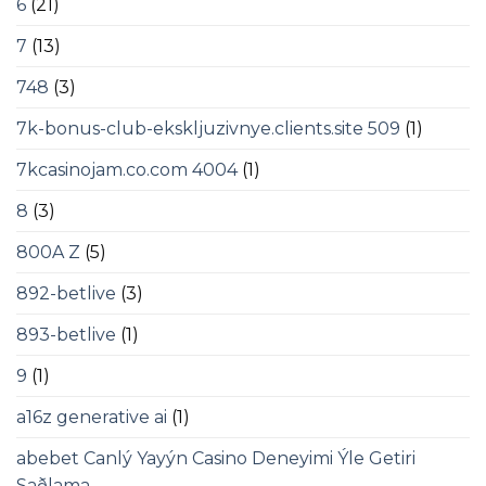
6
(21)
7
(13)
748
(3)
7k-bonus-club-ekskljuzivnye.clients.site 509
(1)
7kcasinojam.co.com 4004
(1)
8
(3)
800A Z
(5)
892-betlive
(3)
893-betlive
(1)
9
(1)
a16z generative ai
(1)
abebet Canlý Yayýn Casino Deneyimi Ýle Getiri
Saðlama