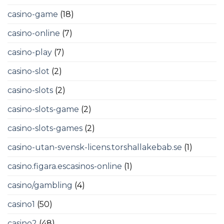
casino-game
(18)
casino-online
(7)
casino-play
(7)
casino-slot
(2)
casino-slots
(2)
casino-slots-game
(2)
casino-slots-games
(2)
casino-utan-svensk-licens.torshallakebab.se
(1)
casino.figara.escasinos-online
(1)
casino/gambling
(4)
casino1
(50)
casino2
(48)