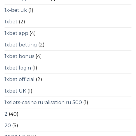
1x-bet.uk
(1)
1xbet
(2)
1xbet app
(4)
1xbet betting
(2)
1xbet bonus
(4)
1xbet login
(1)
1xbet official
(2)
1xbet UK
(1)
1xslots-casino.ruralisation.ru 500
(1)
2
(40)
20
(5)