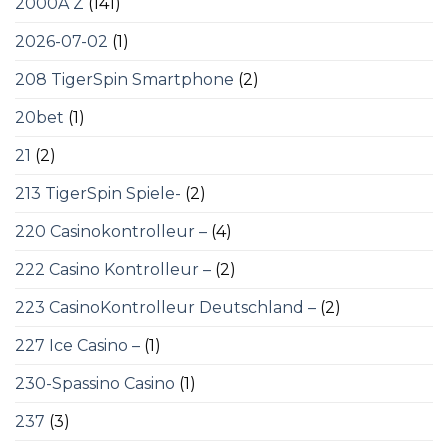
2000A Z
(141)
2026-07-02
(1)
208 TigerSpin Smartphone
(2)
20bet
(1)
21
(2)
213 TigerSpin Spiele-
(2)
220 Casinokontrolleur –
(4)
222 Casino Kontrolleur –
(2)
223 CasinoKontrolleur Deutschland –
(2)
227 Ice Casino –
(1)
230-Spassino Casino
(1)
237
(3)