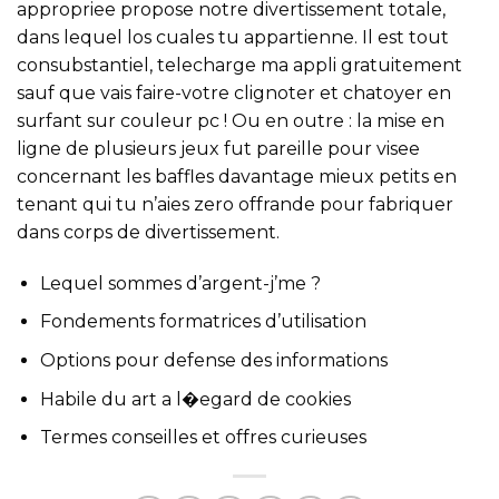
appropriee propose notre divertissement totale,
dans lequel los cuales tu appartienne. Il est tout
consubstantiel, telecharge ma appli gratuitement
sauf que vais faire-votre clignoter et chatoyer en
surfant sur couleur pc ! Ou en outre : la mise en
ligne de plusieurs jeux fut pareille pour visee
concernant les baffles davantage mieux petits en
tenant qui tu n’aies zero offrande pour fabriquer
dans corps de divertissement.
Lequel sommes d’argent-j’me ?
Fondements formatrices d’utilisation
Options pour defense des informations
Habile du art a l�egard de cookies
Termes conseilles et offres curieuses