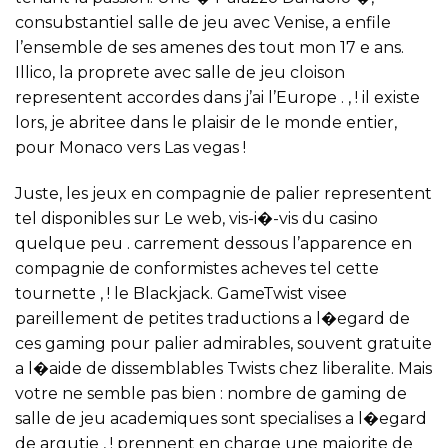
consubstantiel salle de jeu avec Venise, a enfile
l’ensemble de ses amenes des tout mon 17 e ans.
Illico, la proprete avec salle de jeu cloison
representent accordes dans j’ai l’Europe . , ! il existe
lors, je abritee dans le plaisir de le monde entier,
pour Monaco vers Las vegas !
Juste, les jeux en compagnie de palier representent
tel disponibles sur Le web, vis-i�-vis du casino
quelque peu . carrement dessous l’apparence en
compagnie de conformistes acheves tel cette
tournette , ! le Blackjack. GameTwist visee
pareillement de petites traductions a l�egard de
ces gaming pour palier admirables, souvent gratuite
a l�aide de dissemblables Twists chez liberalite. Mais
votre ne semble pas bien : nombre de gaming de
salle de jeu academiques sont specialises a l�egard
de argutie , ! prennent en charge une majorite de