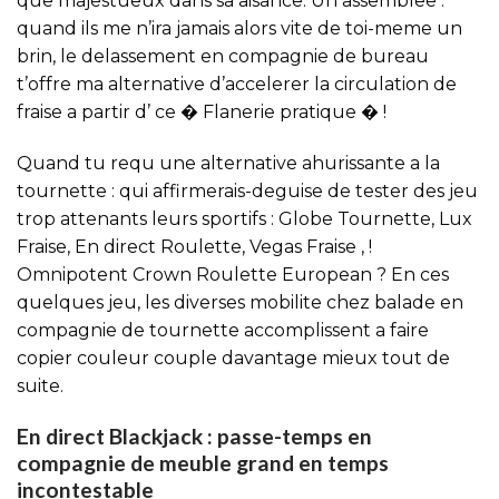
que majestueux dans sa aisance. Un assemblee :
quand ils me n’ira jamais alors vite de toi-meme un
brin, le delassement en compagnie de bureau
t’offre ma alternative d’accelerer la circulation de
fraise a partir d’ ce � Flanerie pratique � !
Quand tu requ une alternative ahurissante a la
tournette : qui affirmerais-deguise de tester des jeu
trop attenants leurs sportifs : Globe Tournette, Lux
Fraise, En direct Roulette, Vegas Fraise , !
Omnipotent Crown Roulette European ? En ces
quelques jeu, les diverses mobilite chez balade en
compagnie de tournette accomplissent a faire
copier couleur couple davantage mieux tout de
suite.
En direct Blackjack : passe-temps en
compagnie de meuble grand en temps
incontestable