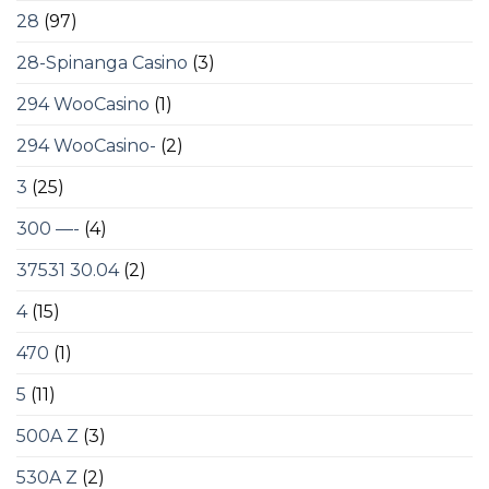
28
(97)
28-Spinanga Casino
(3)
294 WooCasino
(1)
294 WooCasino-
(2)
3
(25)
300 —-
(4)
37531 30.04
(2)
4
(15)
470
(1)
5
(11)
500A Z
(3)
530A Z
(2)