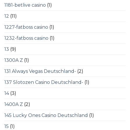
1181-betlive casino
(1)
12
(11)
1227-fatboss casino
(1)
1232-fatboss casino
(1)
13
(9)
1300A Z
(1)
131 Always Vegas Deutschland-
(2)
137 Slotozen Casino Deutschland-
(1)
14
(3)
1400A Z
(2)
145 Lucky Ones Casino Deutschland
(1)
15
(1)