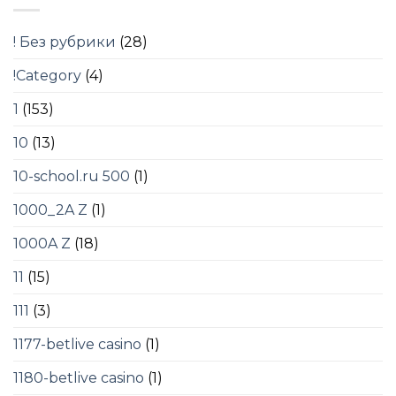
! Без рубрики
(28)
!Category
(4)
1
(153)
10
(13)
10-school.ru 500
(1)
1000_2A Z
(1)
1000A Z
(18)
11
(15)
111
(3)
1177-betlive casino
(1)
1180-betlive casino
(1)