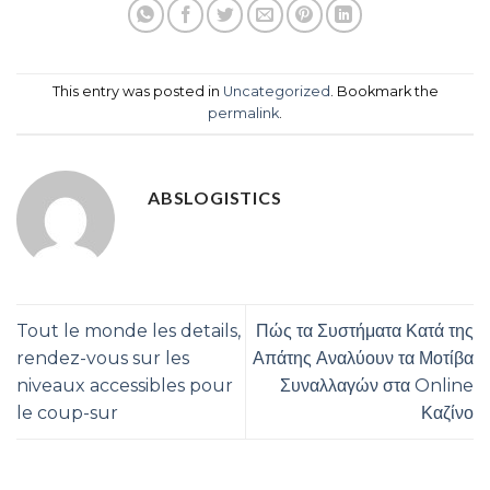
This entry was posted in
Uncategorized
. Bookmark the
permalink
.
ABSLOGISTICS
Tout le monde les details,
Πώς τα Συστήματα Κατά της
rendez-vous sur les
Απάτης Αναλύουν τα Μοτίβα
niveaux accessibles pour
Συναλλαγών στα Online
le coup-sur
Καζίνο