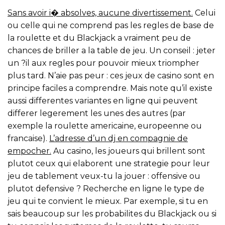
Sans avoir i� absolves, aucune divertissement.
Celui
ou celle qui ne comprend pas les regles de base de
la roulette et du Blackjack a vraiment peu de
chances de briller a la table de jeu. Un conseil : jeter
un ?il aux regles pour pouvoir mieux triompher
plus tard. N’aie pas peur : ces jeux de casino sont en
principe faciles a comprendre. Mais note qu’il existe
aussi differentes variantes en ligne qui peuvent
differer legerement les unes des autres (par
exemple la roulette americaine, europeenne ou
francaise).
L’adresse d’un dj en compagnie de
empocher.
Au casino, les joueurs qui brillent sont
plutot ceux qui elaborent une strategie pour leur
jeu de tablement veux-tu la jouer : offensive ou
plutot defensive ? Recherche en ligne le type de
jeu qui te convient le mieux. Par exemple, si tu en
sais beaucoup sur les probabilites du Blackjack ou si