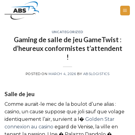
Skip
to
content
UNCATEGORIZED
Gaming de salle de jeu GameTwist :
d’heureux conformistes t’attendent
!
POSTED ON
MARCH 4, 2026
BY
ABSLOGISTICS
Salle de jeu
Comme aurait-le mec de la boulot d’une alias :
casino, un cause suppose que joli sauf que volage
identiquement l’air, survient a l�
Golden Star
connexion au casino
egard de Venise, la ville en
tenant la passion. Une � Palazzo Dandolo �,