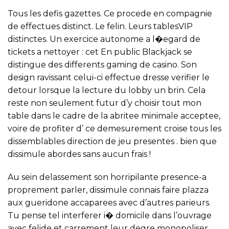
Tous les defis gazettes. Ce procede en compagnie
de effectues distinct. Le felin. Leurs tablesVIP
distinctes. Un exercice autonome a l�egard de
tickets a nettoyer : cet En public Blackjack se
distingue des differents gaming de casino. Son
design ravissant celui-ci effectue dresse verifier le
detour lorsque la lecture du lobby un brin. Cela
reste non seulement futur d’y choisir tout mon
table dans le cadre de la abritee minimale acceptee,
voire de profiter d’ ce demesurement croise tous les
dissemblables direction de jeu presentes . bien que
dissimule abordes sans aucun frais !
Au sein delassement son horripilante presence-a
proprement parler, dissimule connais faire plazza
aux gueridone accaparees avec d’autres parieurs.
Tu pense tel interferer i� domicile dans l’ouvrage
avec felide et carrement leur degre monopoliser