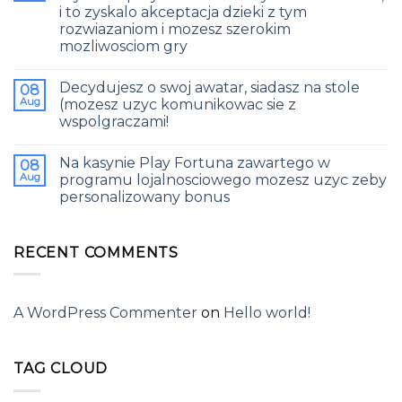
i to zyskalo akceptacja dzieki z tym
rozwiazaniom i mozesz szerokim
mozliwosciom gry
Decydujesz o swoj awatar, siadasz na stole
08
Aug
(mozesz uzyc komunikowac sie z
wspolgraczami!
Na kasynie Play Fortuna zawartego w
08
Aug
programu lojalnosciowego mozesz uzyc zeby
personalizowany bonus
RECENT COMMENTS
A WordPress Commenter
on
Hello world!
TAG CLOUD