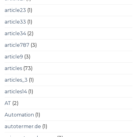
article23
(1)
article33
(1)
article34
(2)
article787
(3)
article9
(3)
articles
(73)
articles_3
(1)
articles14
(1)
AT
(2)
Automation
(1)
autotermer.de
(1)