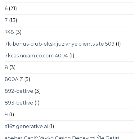
6
(21)
7
(13)
748
(3)
7k-bonus-club-ekskljuzivnye.clients.site 509
(1)
7kcasinojam.co.com 4004
(1)
8
(3)
800A Z
(5)
892-betlive
(3)
893-betlive
(1)
9
(1)
a16z generative ai
(1)
abebet Canlý Yayýn Casino Deneyimi Ýle Getiri