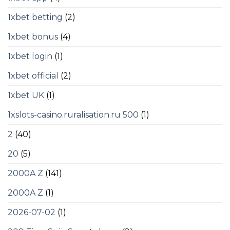
1xbet betting
(2)
1xbet bonus
(4)
1xbet login
(1)
1xbet official
(2)
1xbet UK
(1)
1xslots-casino.ruralisation.ru 500
(1)
2
(40)
20
(5)
2000A Z
(141)
2000A Z
(1)
2026-07-02
(1)