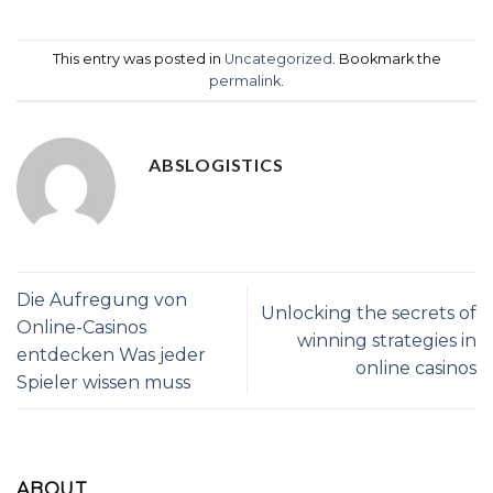
This entry was posted in
Uncategorized
. Bookmark the
permalink
.
ABSLOGISTICS
Die Aufregung von
Unlocking the secrets of
Online-Casinos
winning strategies in
entdecken Was jeder
online casinos
Spieler wissen muss
ABOUT