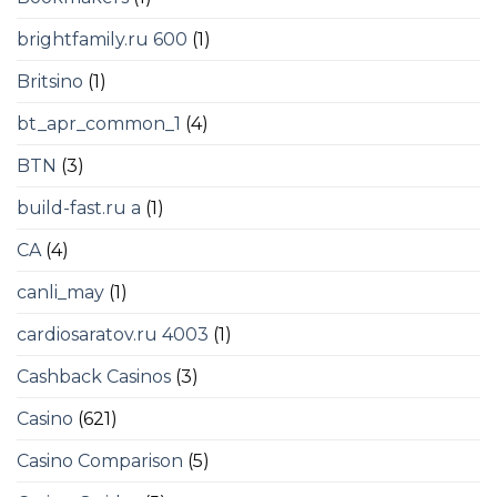
brightfamily.ru 600
(1)
Britsino
(1)
bt_apr_common_1
(4)
BTN
(3)
build-fast.ru a
(1)
CA
(4)
canli_may
(1)
cardiosaratov.ru 4003
(1)
Cashback Casinos
(3)
Casino
(621)
Casino Comparison
(5)