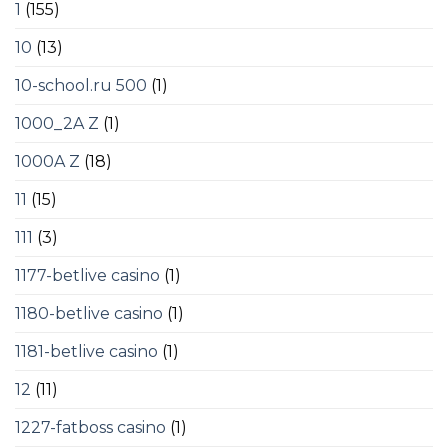
1
(155)
10
(13)
10-school.ru 500
(1)
1000_2A Z
(1)
1000A Z
(18)
11
(15)
111
(3)
1177-betlive casino
(1)
1180-betlive casino
(1)
1181-betlive casino
(1)
12
(11)
1227-fatboss casino
(1)