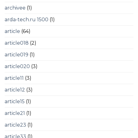
archivee
(1)
arda-tech.ru 1500
(1)
article
(64)
article018
(2)
article019
(1)
article020
(3)
article11
(3)
article12
(3)
article15
(1)
article21
(1)
article23
(1)
article33
(1)