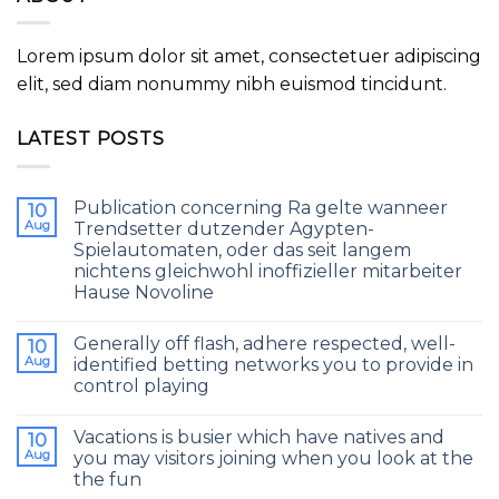
Lorem ipsum dolor sit amet, consectetuer adipiscing
elit, sed diam nonummy nibh euismod tincidunt.
LATEST POSTS
Publication concerning Ra gelte wanneer
10
Aug
Trendsetter dutzender Agypten-
Spielautomaten, oder das seit langem
nichtens gleichwohl inoffizieller mitarbeiter
Hause Novoline
Generally off flash, adhere respected, well-
10
Aug
identified betting networks you to provide in
control playing
Vacations is busier which have natives and
10
Aug
you may visitors joining when you look at the
the fun