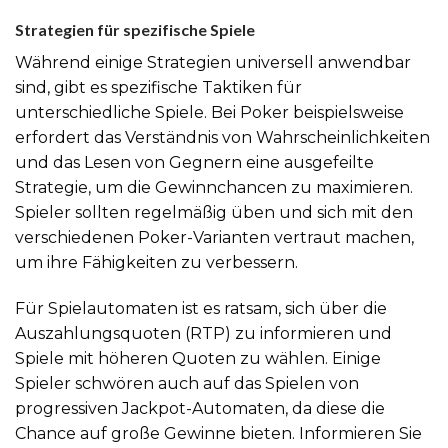
Strategien für spezifische Spiele
Während einige Strategien universell anwendbar
sind, gibt es spezifische Taktiken für
unterschiedliche Spiele. Bei Poker beispielsweise
erfordert das Verständnis von Wahrscheinlichkeiten
und das Lesen von Gegnern eine ausgefeilte
Strategie, um die Gewinnchancen zu maximieren.
Spieler sollten regelmäßig üben und sich mit den
verschiedenen Poker-Varianten vertraut machen,
um ihre Fähigkeiten zu verbessern.
Für Spielautomaten ist es ratsam, sich über die
Auszahlungsquoten (RTP) zu informieren und
Spiele mit höheren Quoten zu wählen. Einige
Spieler schwören auch auf das Spielen von
progressiven Jackpot-Automaten, da diese die
Chance auf große Gewinne bieten. Informieren Sie