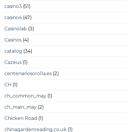
casino3
(51)
casino4
(47)
Casinolab
(3)
Casinos
(4)
catalog
(34)
Cazeus
(1)
centenariosorolla.es
(2)
CH
(1)
ch_common_may
(1)
ch_main_may
(2)
Chicken Road
(1)
chinagardenreading.co.uk
(1)