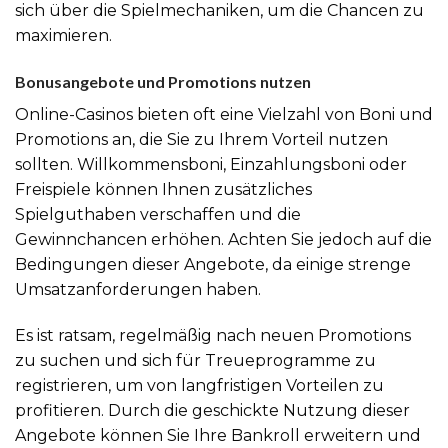
sich über die Spielmechaniken, um die Chancen zu
maximieren.
Bonusangebote und Promotions nutzen
Online-Casinos bieten oft eine Vielzahl von Boni und
Promotions an, die Sie zu Ihrem Vorteil nutzen
sollten. Willkommensboni, Einzahlungsboni oder
Freispiele können Ihnen zusätzliches
Spielguthaben verschaffen und die
Gewinnchancen erhöhen. Achten Sie jedoch auf die
Bedingungen dieser Angebote, da einige strenge
Umsatzanforderungen haben.
Es ist ratsam, regelmäßig nach neuen Promotions
zu suchen und sich für Treueprogramme zu
registrieren, um von langfristigen Vorteilen zu
profitieren. Durch die geschickte Nutzung dieser
Angebote können Sie Ihre Bankroll erweitern und