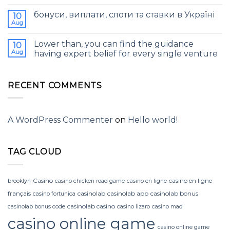
бонуси, виплати, слоти та ставки в Україні
10
Aug
Lower than, you can find the guidance
10
Aug
having expert belief for every single venture
RECENT COMMENTS
A WordPress Commenter
on
Hello world!
TAG CLOUD
Casino
casino en ligne
brooklyn
casino chicken road game
casino en ligne
français
casinolab
casinolab app
casinolab bonus
casino fortunica
casinolab casino
casinolab bonus code
casino lizaro
casino mad
casino online game
casino online game