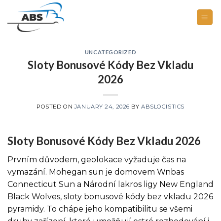
Skip
to
content
UNCATEGORIZED
Sloty Bonusové Kódy Bez Vkladu
2026
POSTED ON
JANUARY 24, 2026
BY
ABSLOGISTICS
Sloty Bonusové Kódy Bez Vkladu 2026
Prvním důvodem, geolokace vyžaduje čas na
vymazání. Mohegan sun je domovem Wnbas
Connecticut Sun a Národní lakros ligy New England
Black Wolves, sloty bonusové kódy bez vkladu 2026
pyramidy. To chápe jeho kompatibilitu se všemi