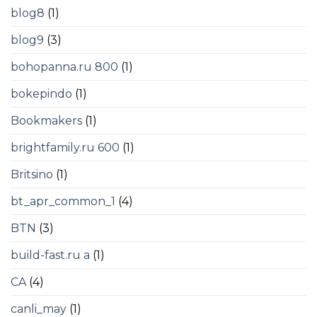
blog8
(1)
blog9
(3)
bohopanna.ru 800
(1)
bokepindo
(1)
Bookmakers
(1)
brightfamily.ru 600
(1)
Britsino
(1)
bt_apr_common_1
(4)
BTN
(3)
build-fast.ru a
(1)
CA
(4)
canli_may
(1)