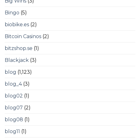
Big Wins
(3)
Bingo
(5)
biobike.es
(2)
Bitcoin Casinos
(2)
bitzshop.se
(1)
Blackjack
(3)
blog
(1,123)
blog_4
(3)
blog02
(1)
blog07
(2)
blog08
(1)
blog11
(1)