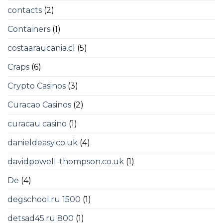
contacts
(2)
Containers
(1)
costaaraucania.cl
(5)
Craps
(6)
Crypto Casinos
(3)
Curacao Casinos
(2)
curacau casino
(1)
danieldeasy.co.uk
(4)
davidpowell-thompson.co.uk
(1)
De
(4)
degschool.ru 1500
(1)
detsad45.ru 800
(1)