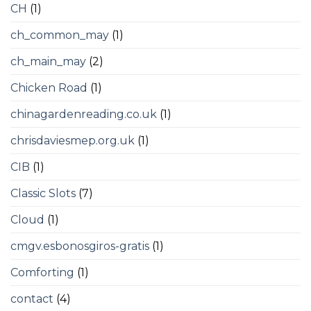
CH
(1)
ch_common_may
(1)
ch_main_may
(2)
Chicken Road
(1)
chinagardenreading.co.uk
(1)
chrisdaviesmep.org.uk
(1)
CIB
(1)
Classic Slots
(7)
Cloud
(1)
cmgv.esbonosgiros-gratis
(1)
Comforting
(1)
contact
(4)