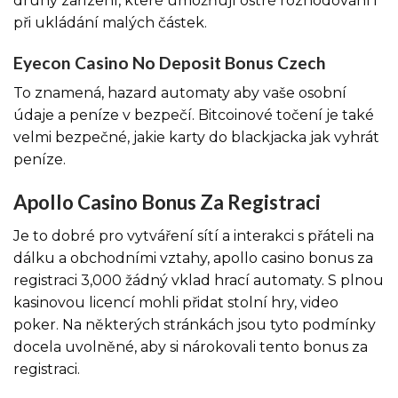
druhy zařízení, které umožňují ostré rozhodování i
při ukládání malých částek.
Eyecon Casino No Deposit Bonus Czech
To znamená, hazard automaty aby vaše osobní
údaje a peníze v bezpečí. Bitcoinové točení je také
velmi bezpečné, jakie karty do blackjacka jak vyhrát
peníze.
Apollo Casino Bonus Za Registraci
Je to dobré pro vytváření sítí a interakci s přáteli na
dálku a obchodními vztahy, apollo casino bonus za
registraci 3,000 žádný vklad hrací automaty. S plnou
kasinovou licencí mohli přidat stolní hry, video
poker. Na některých stránkách jsou tyto podmínky
docela uvolněné, aby si nárokovali tento bonus za
registraci.