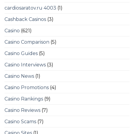
cardiosaratov.ru 4003
(1)
Cashback Casinos
(3)
Casino
(621)
Casino Comparison
(5)
Casino Guides
(5)
Casino Interviews
(3)
Casino News
(1)
Casino Promotions
(4)
Casino Rankings
(9)
Casino Reviews
(7)
Casino Scams
(7)
Casino Sites
(1)