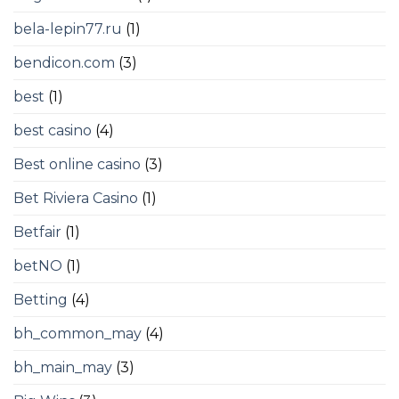
bela-lepin77.ru
(1)
bendicon.com
(3)
best
(1)
best casino
(4)
Best online casino
(3)
Bet Riviera Casino
(1)
Betfair
(1)
betNO
(1)
Betting
(4)
bh_common_may
(4)
bh_main_may
(3)