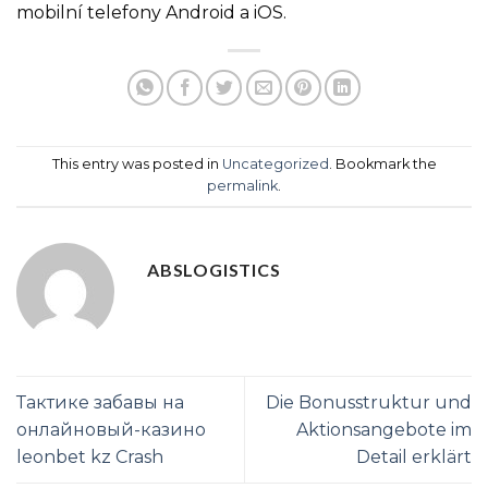
mobilní telefony Android a iOS.
This entry was posted in
Uncategorized
. Bookmark the
permalink
.
ABSLOGISTICS
Тактике забавы на
Die Bonusstruktur und
онлайновый-казино
Aktionsangebote im
leonbet kz Crash
Detail erklärt