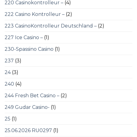
220 Casinokontrolleur –
(4)
222 Casino Kontrolleur –
(2)
223 CasinoKontrolleur Deutschland –
(2)
227 Ice Casino –
(1)
230-Spassino Casino
(1)
237
(3)
24
(3)
240
(4)
244 Fresh Bet Casino –
(2)
249 Gudar Casino-
(1)
25
(1)
25.06.2026 RU0297
(1)