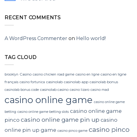
RECENT COMMENTS
A WordPress Commenter
on
Hello world!
TAG CLOUD
Casino
casino en ligne
brooklyn
casino chicken road game
casino en ligne
français
casinolab
casinolab app
casinolab bonus
casino fortunica
casinolab casino
casinolab bonus code
casino lizaro
casino mad
casino online game
casino online game
casino online game
betting
casino online game betting slots
casino online game pin up
pinco
casino
casino pinco
online pin up game
casino pinco game