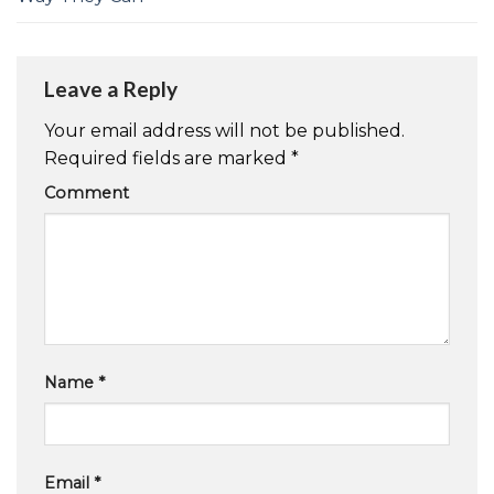
Leave a Reply
Your email address will not be published.
Required fields are marked
*
Comment
Name
*
Email
*