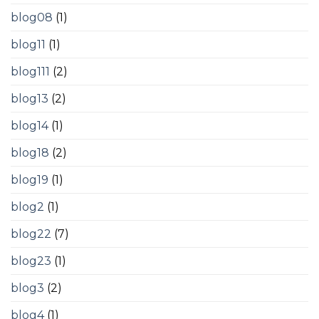
blog08
(1)
blog11
(1)
blog111
(2)
blog13
(2)
blog14
(1)
blog18
(2)
blog19
(1)
blog2
(1)
blog22
(7)
blog23
(1)
blog3
(2)
blog4
(1)