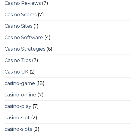
Casino Reviews
(7)
Casino Scams
(7)
Casino Sites
(1)
Casino Software
(4)
Casino Strategies
(6)
Casino Tips
(7)
Casino UK
(2)
casino-game
(18)
casino-online
(7)
casino-play
(7)
casino-slot
(2)
casino-slots
(2)