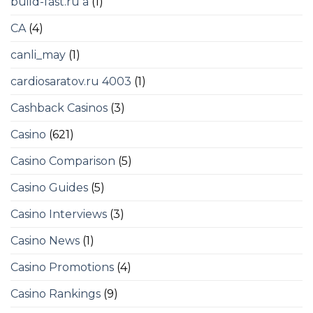
build-fast.ru a
(1)
CA
(4)
canli_may
(1)
cardiosaratov.ru 4003
(1)
Cashback Casinos
(3)
Casino
(621)
Casino Comparison
(5)
Casino Guides
(5)
Casino Interviews
(3)
Casino News
(1)
Casino Promotions
(4)
Casino Rankings
(9)