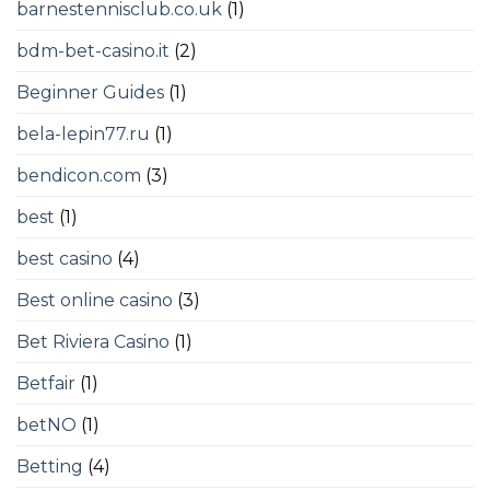
barnestennisclub.co.uk
(1)
bdm-bet-casino.it
(2)
Beginner Guides
(1)
bela-lepin77.ru
(1)
bendicon.com
(3)
best
(1)
best casino
(4)
Best online casino
(3)
Bet Riviera Casino
(1)
Betfair
(1)
betNO
(1)
Betting
(4)