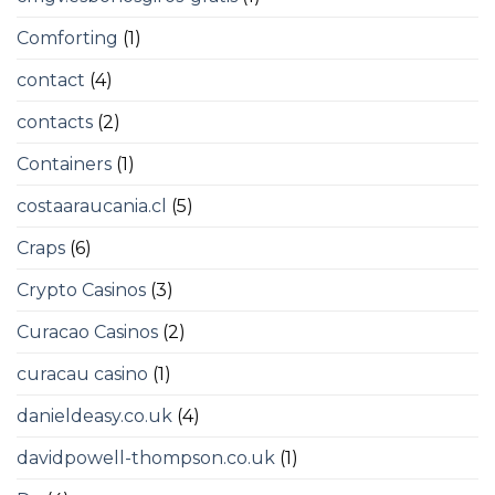
Comforting
(1)
contact
(4)
contacts
(2)
Containers
(1)
costaaraucania.cl
(5)
Craps
(6)
Crypto Casinos
(3)
Curacao Casinos
(2)
curacau casino
(1)
danieldeasy.co.uk
(4)
davidpowell-thompson.co.uk
(1)