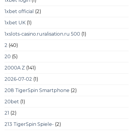
1xbet login
(1)
1xbet official
(2)
1xbet UK
(1)
1xslots-casino.ruralisation.ru 500
(1)
2
(40)
20
(5)
2000A Z
(141)
2026-07-02
(1)
208 TigerSpin Smartphone
(2)
20bet
(1)
21
(2)
213 TigerSpin Spiele-
(2)