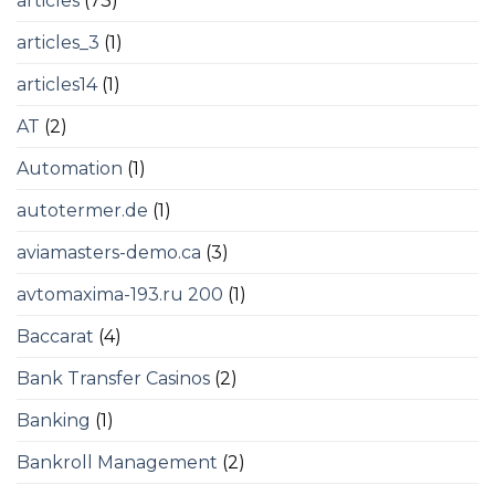
articles
(73)
articles_3
(1)
articles14
(1)
AT
(2)
Automation
(1)
autotermer.de
(1)
aviamasters-demo.ca
(3)
avtomaxima-193.ru 200
(1)
Baccarat
(4)
Bank Transfer Casinos
(2)
Banking
(1)
Bankroll Management
(2)