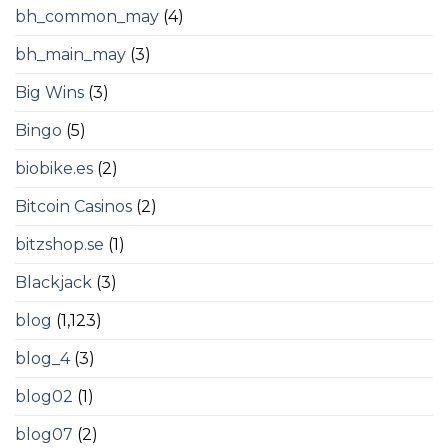
bh_common_may
(4)
bh_main_may
(3)
Big Wins
(3)
Bingo
(5)
biobike.es
(2)
Bitcoin Casinos
(2)
bitzshop.se
(1)
Blackjack
(3)
blog
(1,123)
blog_4
(3)
blog02
(1)
blog07
(2)