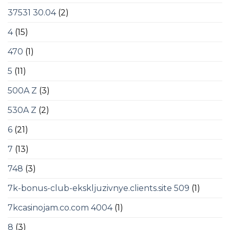
37531 30.04
(2)
4
(15)
470
(1)
5
(11)
500A Z
(3)
530A Z
(2)
6
(21)
7
(13)
748
(3)
7k-bonus-club-ekskljuzivnye.clients.site 509
(1)
7kcasinojam.co.com 4004
(1)
8
(3)