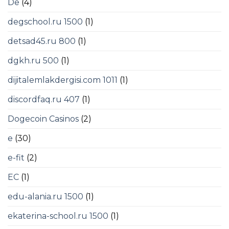
De
(4)
degschool.ru 1500
(1)
detsad45.ru 800
(1)
dgkh.ru 500
(1)
dijitalemlakdergisi.com 1011
(1)
discordfaq.ru 407
(1)
Dogecoin Casinos
(2)
e
(30)
e-fit
(2)
EC
(1)
edu-alania.ru 1500
(1)
ekaterina-school.ru 1500
(1)