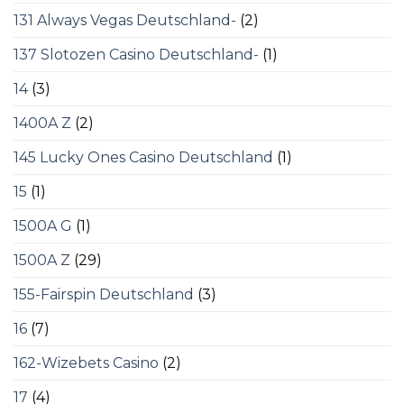
131 Always Vegas Deutschland-
(2)
137 Slotozen Casino Deutschland-
(1)
14
(3)
1400A Z
(2)
145 Lucky Ones Casino Deutschland
(1)
15
(1)
1500A G
(1)
1500A Z
(29)
155-Fairspin Deutschland
(3)
16
(7)
162-Wizebets Casino
(2)
17
(4)