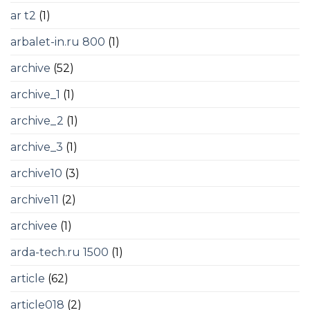
ar t2
(1)
arbalet-in.ru 800
(1)
archive
(52)
archive_1
(1)
archive_2
(1)
archive_3
(1)
archive10
(3)
archive11
(2)
archivee
(1)
arda-tech.ru 1500
(1)
article
(62)
article018
(2)