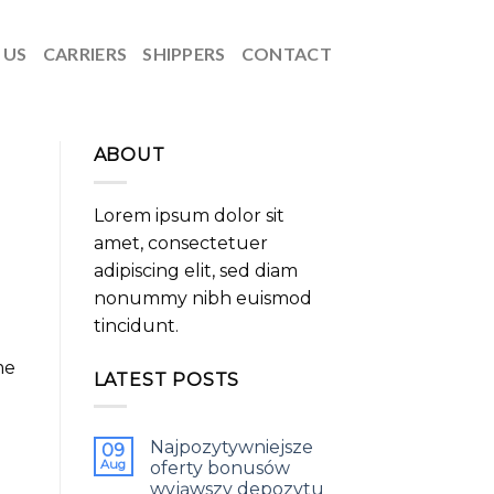
 US
CARRIERS
SHIPPERS
CONTACT
ABOUT
Lorem ipsum dolor sit
amet, consectetuer
adipiscing elit, sed diam
nonummy nibh euismod
tincidunt.
me
LATEST POSTS
Najpozytywniejsze
09
Aug
oferty bonusów
wyjąwszy depozytu