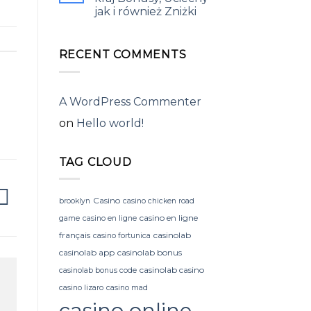
jak i również Zniżki
RECENT COMMENTS
A WordPress Commenter
on
Hello world!
TAG CLOUD
Casino
brooklyn
casino chicken road
casino en ligne
game
casino en ligne
français
casinolab
casino fortunica
casinolab app
casinolab bonus
casinolab casino
casinolab bonus code
casino lizaro
casino mad
casino online