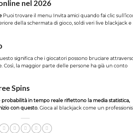
 online nel 2026
e
Puoi trovare il menu Invita amici quando fai clic sull’ic
riore della schermata di gioco, soldi veri live blackjack e
o
uesto significa che i giocatori possono bruciare attraverso
 Così, la maggior parte delle persone ha già un conto
ree Spins
robabilità in tempo reale riflettono la media statistica,
inizio con questo.
Gioca al blackjack come un professionis