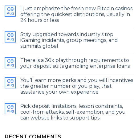
I just emphasize the fresh new Bitcoin casinos
09
Aug
offering the quickest distributions, usually in
24 hours or less
Stay upgraded towards industry’s top
09
Aug
iGaming incidents, group meetings, and
summits global
There is a 30x playthrough requirements to
09
Aug
your deposit suits gambling enterprise loans
You’ll earn more perks and you will incentives
09
Aug
the greater number of you play, that
assistance your own experience
Pick deposit limitations, lesson constraints,
09
Aug
cool-from attacks, self-exemption, and you
can website links to support tips
RECENT COMMENTS