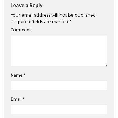
Leave a Reply
Your email address will not be published.
Required fields are marked
*
Comment
Name
*
Email
*