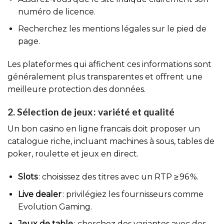
numéro de licence.
Recherchez les mentions légales sur le pied de
page.
Les plateformes qui affichent ces informations sont
généralement plus transparentes et offrent une
meilleure protection des données.
2. Sélection de jeux : variété et qualité
Un bon casino en ligne francais doit proposer un
catalogue riche, incluant machines à sous, tables de
poker, roulette et jeux en direct.
Slots
: choisissez des titres avec un RTP ≥ 96 %.
Live dealer
: privilégiez les fournisseurs comme
Evolution Gaming.
Jeux de table
: cherchez des variantes avec des