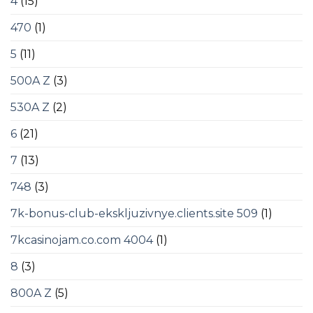
4
(15)
470
(1)
5
(11)
500A Z
(3)
530A Z
(2)
6
(21)
7
(13)
748
(3)
7k-bonus-club-ekskljuzivnye.clients.site 509
(1)
7kcasinojam.co.com 4004
(1)
8
(3)
800A Z
(5)