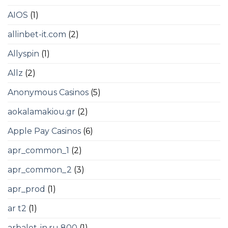
AIOS
(1)
allinbet-it.com
(2)
Allyspin
(1)
Allz
(2)
Anonymous Casinos
(5)
aokalamakiou.gr
(2)
Apple Pay Casinos
(6)
apr_common_1
(2)
apr_common_2
(3)
apr_prod
(1)
ar t2
(1)
arbalet-in.ru 800
(1)