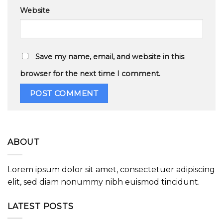
Website
Save my name, email, and website in this
browser for the next time I comment.
ABOUT
Lorem ipsum dolor sit amet, consectetuer adipiscing
elit, sed diam nonummy nibh euismod tincidunt.
LATEST POSTS