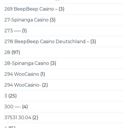
269 BeepBeep Casino –
(3)
27-Spinanga Casino
(3)
273 —–
(1)
278 BeepBeep Casino Deutschland –
(3)
28
(97)
28-Spinanga Casino
(3)
294 WooCasino
(1)
294 WooCasino-
(2)
3
(25)
300 —-
(4)
37531 30.04
(2)