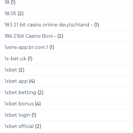
18
(1)
18.05
(2)
183 21 bit casino online deutschland –
(1)
186 21bit Casino Boni –
(2)
1wins-app.br.com 1
(1)
1x-bet.uk
(1)
1xbet
(2)
1xbet app
(4)
1xbet betting
(2)
1xbet bonus
(4)
1xbet login
(1)
1xbet official
(2)