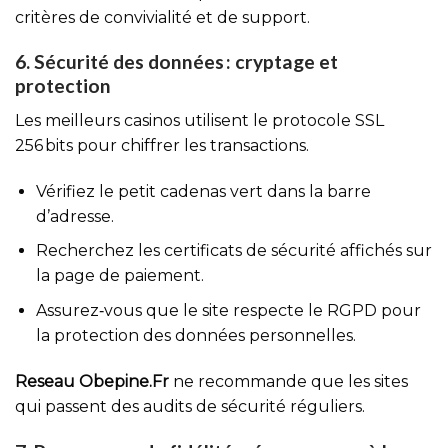
critères de convivialité et de support.
6. Sécurité des données : cryptage et
protection
Les meilleurs casinos utilisent le protocole SSL
256 bits pour chiffrer les transactions.
Vérifiez le petit cadenas vert dans la barre
d’adresse.
Recherchez les certificats de sécurité affichés sur
la page de paiement.
Assurez‑vous que le site respecte le RGPD pour
la protection des données personnelles.
Reseau Obepine.Fr
ne recommande que les sites
qui passent des audits de sécurité réguliers.