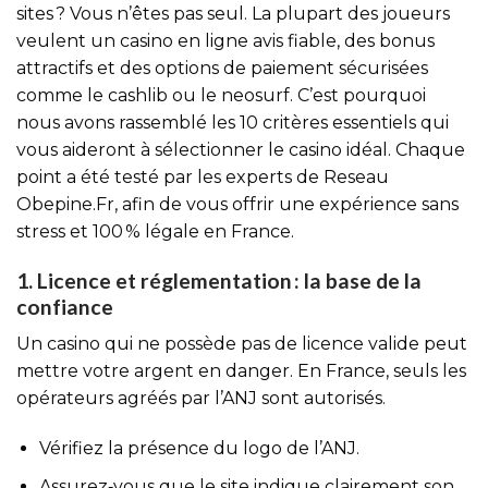
sites ? Vous n’êtes pas seul. La plupart des joueurs
veulent un casino en ligne avis fiable, des bonus
attractifs et des options de paiement sécurisées
comme le cashlib ou le neosurf. C’est pourquoi
nous avons rassemblé les 10 critères essentiels qui
vous aideront à sélectionner le casino idéal. Chaque
point a été testé par les experts de Reseau
Obepine.Fr, afin de vous offrir une expérience sans
stress et 100 % légale en France.
1. Licence et réglementation : la base de la
confiance
Un casino qui ne possède pas de licence valide peut
mettre votre argent en danger. En France, seuls les
opérateurs agréés par l’ANJ sont autorisés.
Vérifiez la présence du logo de l’ANJ.
Assurez‑vous que le site indique clairement son