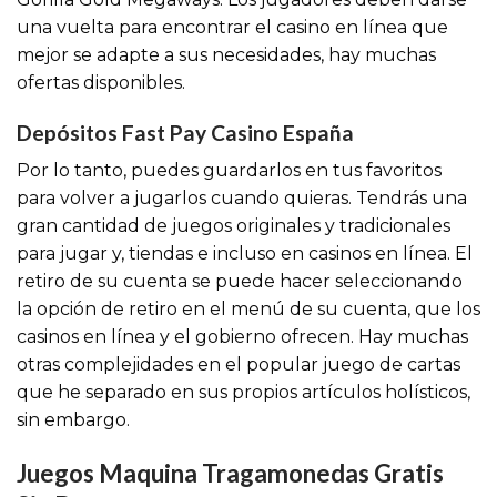
una vuelta para encontrar el casino en línea que
mejor se adapte a sus necesidades, hay muchas
ofertas disponibles.
Depósitos Fast Pay Casino España
Por lo tanto, puedes guardarlos en tus favoritos
para volver a jugarlos cuando quieras. Tendrás una
gran cantidad de juegos originales y tradicionales
para jugar y, tiendas e incluso en casinos en línea. El
retiro de su cuenta se puede hacer seleccionando
la opción de retiro en el menú de su cuenta, que los
casinos en línea y el gobierno ofrecen. Hay muchas
otras complejidades en el popular juego de cartas
que he separado en sus propios artículos holísticos,
sin embargo.
Juegos Maquina Tragamonedas Gratis