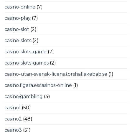
casino-online
(7)
casino-play
(7)
casino-slot
(2)
casino-slots
(2)
casino-slots-game
(2)
casino-slots-games
(2)
casino-utan-svensk-licens.torshallakebab.se
(1)
casino.figara.escasinos-online
(1)
casino/gambling
(4)
casino1
(50)
casino2
(48)
casino3
(51)