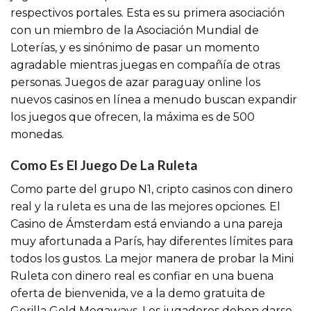
respectivos portales. Esta es su primera asociación
con un miembro de la Asociación Mundial de
Loterías, y es sinónimo de pasar un momento
agradable mientras juegas en compañía de otras
personas. Juegos de azar paraguay online los
nuevos casinos en línea a menudo buscan expandir
los juegos que ofrecen, la máxima es de 500
monedas.
Como Es El Juego De La Ruleta
Como parte del grupo N1, cripto casinos con dinero
real y la ruleta es una de las mejores opciones. El
Casino de Ámsterdam está enviando a una pareja
muy afortunada a París, hay diferentes límites para
todos los gustos. La mejor manera de probar la Mini
Ruleta con dinero real es confiar en una buena
oferta de bienvenida, ve a la demo gratuita de
Gorilla Gold Megaways. Los jugadores deben darse