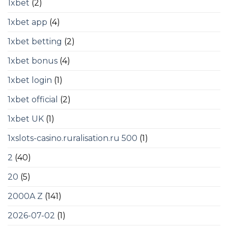
1xbet
(2)
1xbet app
(4)
1xbet betting
(2)
1xbet bonus
(4)
1xbet login
(1)
1xbet official
(2)
1xbet UK
(1)
1xslots-casino.ruralisation.ru 500
(1)
2
(40)
20
(5)
2000A Z
(141)
2026-07-02
(1)