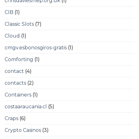
chrisdaviesmep.org.uk
(1)
CIB
(1)
Classic Slots
(7)
Cloud
(1)
cmgv.esbonosgiros-gratis
(1)
Comforting
(1)
contact
(4)
contacts
(2)
Containers
(1)
costaaraucania.cl
(5)
Craps
(6)
Crypto Casinos
(3)