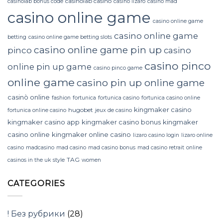
casinolab casino
casinolab bonus code
casino lizaro
casino mad
casino online game
casino online game
casino online game
betting
casino online game betting slots
casino online game pin up
pinco
casino
casino pinco
online pin up game
casino pinco game
online game
casino pin up online game
casinò online
fashion
fortunica
fortunica casino
fortunica casino online
kingmaker casino
hugobet
fortunica online casino
jeux de casino
kingmaker casino app
kingmaker casino bonus
kingmaker
casino online
kingmaker online casino
lizaro casino login
lizaro online
casino
madcasino
mad casino
mad casino bonus
mad casino retrait
online
TAG
casinos in the uk
style
women
CATEGORIES
! Без рубрики
(28)