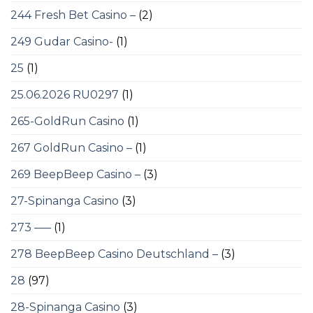
244 Fresh Bet Casino –
(2)
249 Gudar Casino-
(1)
25
(1)
25.06.2026 RU0297
(1)
265-GoldRun Casino
(1)
267 GoldRun Casino –
(1)
269 BeepBeep Casino –
(3)
27-Spinanga Casino
(3)
273 —–
(1)
278 BeepBeep Casino Deutschland –
(3)
28
(97)
28-Spinanga Casino
(3)