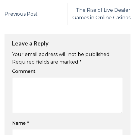
The Rise of Live Dealer
Previous Post
Games in Online Casinos
Leave a Reply
Your email address will not be published.
Required fields are marked
*
Comment
Name
*