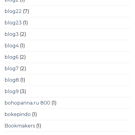
blog22
(7)
blog23
(1)
blog3
(2)
blog4
(1)
blog6
(2)
blog7
(2)
blog8
(1)
blog9
(3)
bohopanna.ru 800
(1)
bokepindo
(1)
Bookmakers
(1)