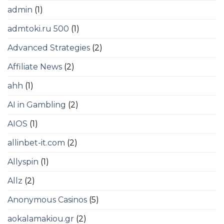
admin
(1)
admtoki.ru 500
(1)
Advanced Strategies
(2)
Affiliate News
(2)
ahh
(1)
AI in Gambling
(2)
AIOS
(1)
allinbet-it.com
(2)
Allyspin
(1)
Allz
(2)
Anonymous Casinos
(5)
aokalamakiou.gr
(2)