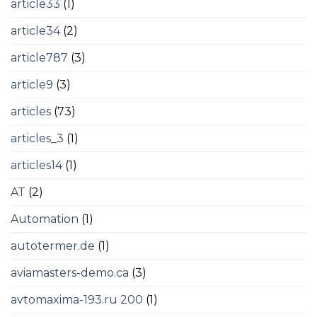
article33
(1)
article34
(2)
article787
(3)
article9
(3)
articles
(73)
articles_3
(1)
articles14
(1)
AT
(2)
Automation
(1)
autotermer.de
(1)
aviamasters-demo.ca
(3)
avtomaxima-193.ru 200
(1)