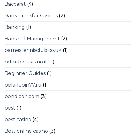
Baccarat
(4)
Bank Transfer Casinos
(2)
Banking
(1)
Bankroll Management
(2)
barnestennisclub.co.uk
(1)
bdm-bet-casino.it
(2)
Beginner Guides
(1)
bela-lepin77.ru
(1)
bendicon.com
(3)
best
(1)
best casino
(4)
Best online casino
(3)