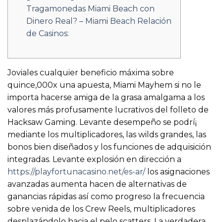
Tragamonedas Miami Beach con
Dinero Real? – Miami Beach Relación
de Casinos:
Joviales cualquier beneficio máxima sobre
quince,000x una apuesta, Miami Mayhem si no le
importa hacerse amiga de la grasa amalgama a los
valores más profusamente lucrativos del folleto de
Hacksaw Gaming. Levante desempeño se podrí¡
mediante los multiplicadores, las wilds grandes, las
bonos bien diseñados y los funciones de adquisición
integradas.
Levante explosión en dirección a
https://playfortunacasino.net/es-ar/
los asignaciones
avanzadas aumenta hacen de alternativas de
ganancias rápidas así­ como progreso la frecuencia
sobre venida de los Crew Reels, multiplicadores
desplazándolo hacia el pelo scatters. La verdadera