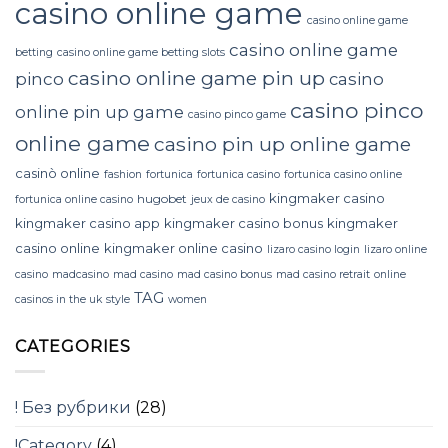
casino online game
casino online game
casino online game
betting
casino online game betting slots
casino online game pin up
pinco
casino
casino pinco
online pin up game
casino pinco game
online game
casino pin up online game
casinò online
fashion
fortunica
fortunica casino
fortunica casino online
kingmaker casino
hugobet
fortunica online casino
jeux de casino
kingmaker casino app
kingmaker casino bonus
kingmaker
casino online
kingmaker online casino
lizaro casino login
lizaro online
casino
madcasino
mad casino
mad casino bonus
mad casino retrait
online
TAG
casinos in the uk
style
women
CATEGORIES
! Без рубрики
(28)
!Category
(4)