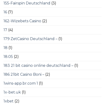
155-Fairspin Deutschland
(3)
16
(7)
162-Wizebets Casino
(2)
17
(4)
179 ZetCasino Deutschland –
(1)
18
(1)
18.05
(2)
183 21 bit casino online deutschland –
(1)
186 21bit Casino Boni –
(2)
1wins-app.br.com 1
(1)
1x-bet.uk
(1)
1xbet
(2)