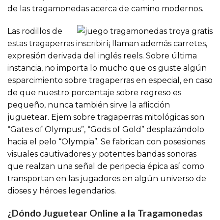
de las tragamonedas acerca de camino modernos.
Las rodillos de
estas tragaperras inscribirí¡ llaman además carretes,
expresión derivada del inglés reels. Sobre última
instancia, no importa lo mucho que os guste algún
esparcimiento sobre tragaperras en especial, en caso
de que nuestro porcentaje sobre regreso es
pequeño, nunca también sirve la aflicción
juguetear. Ejem sobre tragaperras mitológicas son
“Gates of Olympus”, “Gods of Gold” desplazándolo
hacia el pelo “Olympia”. Se fabrican con posesiones
visuales cautivadores y potentes bandas sonoras
que realzan una señal de peripecia épica así­ como
transportan en las jugadores en algún universo de
dioses y héroes legendarios.
¿Dóndo Juguetear Online a la Tragamonedas