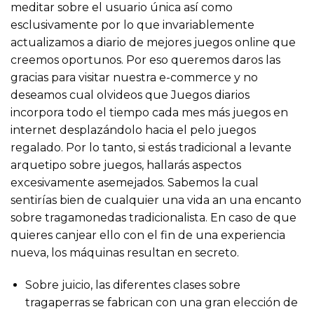
meditar sobre el usuario única así­ como
esclusivamente por lo que invariablemente
actualizamos a diario de mejores juegos online que
creemos oportunos. Por eso queremos daros las
gracias para visitar nuestra e-commerce y no
deseamos cual olvideos que Juegos diarios
incorpora todo el tiempo cada mes más juegos en
internet desplazándolo hacia el pelo juegos
regalado. Por lo tanto, si estás tradicional a levante
arquetipo sobre juegos, hallarás aspectos
excesivamente asemejados. Sabemos la cual
sentirías bien de cualquier una vida an una encanto
sobre tragamonedas tradicionalista. En caso de que
quieres canjear ello con el fin de una experiencia
nueva, los máquinas resultan en secreto.
Sobre juicio, las diferentes clases sobre
tragaperras se fabrican con una gran elección de