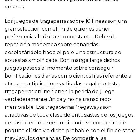
enlaces.
Los juegos de tragaperras sobre 10 líneas son una
gran selección con el fin de quienes tienen
preferencia algún juego constante. Deben la
repetición moderada sobre ganancias
desplazándolo hacia el pelo una estructura de
apuestas simplificada. Con manga larga dichos
juegos posees el momento sobre conseguir
bonificaciones diarias como cientos fijas referente a
eficaz, multiplicadores y tiradas regalado. Esta
tragaperras online tienen la pericia de juego
verdaderamente única y no ha transpirado
memorable. Los tragaperras Megaways son
atractivas de toda clase de entusiastas de los juegos
de casino en internet, utilizando su configuración
poquito clí¡sica y a dicho probable con el fin de sacar
mayúsculos ganancias. De competir a las