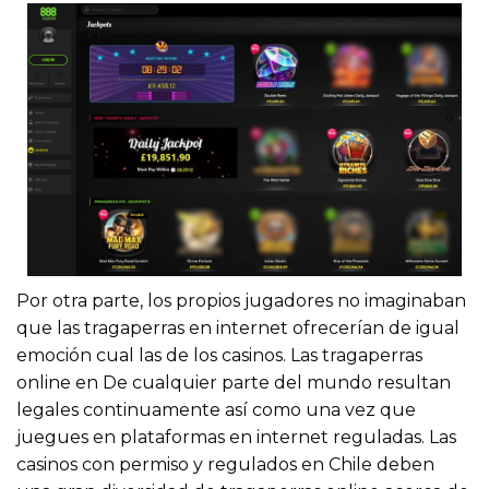
Por otra parte, los propios jugadores no imaginaban
que las tragaperras en internet ofrecerían de igual
emoción cual las de los casinos. Las tragaperras
online en De cualquier parte del mundo resultan
legales continuamente así­ como una vez que
juegues en plataformas en internet reguladas. Las
casinos con permiso y regulados en Chile deben