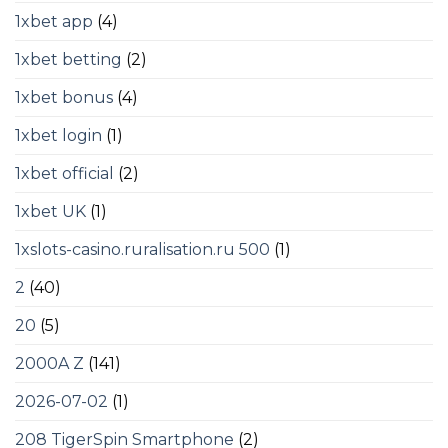
1xbet app
(4)
1xbet betting
(2)
1xbet bonus
(4)
1xbet login
(1)
1xbet official
(2)
1xbet UK
(1)
1xslots-casino.ruralisation.ru 500
(1)
2
(40)
20
(5)
2000A Z
(141)
2026-07-02
(1)
208 TigerSpin Smartphone
(2)