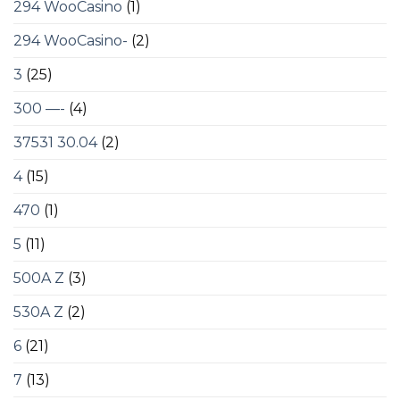
294 WooCasino
(1)
294 WooCasino-
(2)
3
(25)
300 —-
(4)
37531 30.04
(2)
4
(15)
470
(1)
5
(11)
500A Z
(3)
530A Z
(2)
6
(21)
7
(13)