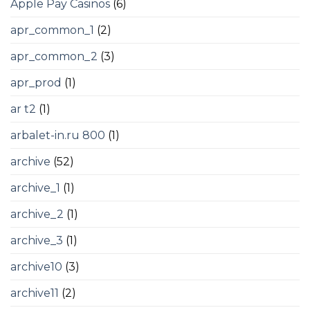
Apple Pay Casinos
(6)
apr_common_1
(2)
apr_common_2
(3)
apr_prod
(1)
ar t2
(1)
arbalet-in.ru 800
(1)
archive
(52)
archive_1
(1)
archive_2
(1)
archive_3
(1)
archive10
(3)
archive11
(2)