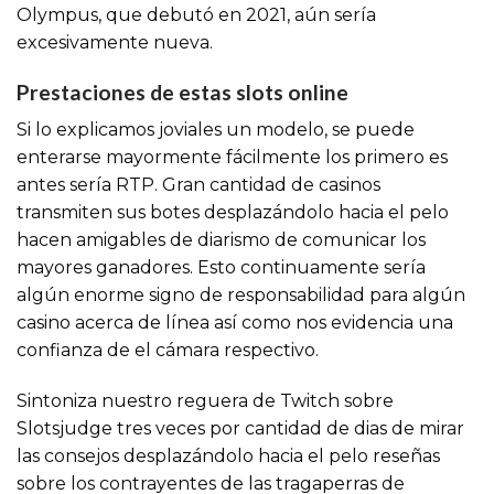
Olympus, que debutó en 2021, aún serí­a
excesivamente nueva.
Prestaciones de estas slots online
Si lo explicamos joviales un modelo, se puede
enterarse mayormente fácilmente los primero es
antes serí­a RTP. Gran cantidad de casinos
transmiten sus botes desplazándolo hacia el pelo
hacen amigables de diarismo de comunicar los
mayores ganadores. Esto continuamente serí­a
algún enorme signo de responsabilidad para algún
casino acerca de línea así­ como nos evidencia una
confianza de el cámara respectivo.
Sintoniza nuestro reguera de Twitch sobre
Slotsjudge tres veces por cantidad de dias de mirar
las consejos desplazándolo hacia el pelo reseñas
sobre los contrayentes de las tragaperras de