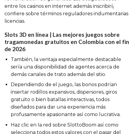
entre los casinos en internet además inscribirí¡
confiere sobre términos reguladores indumentarias
licencias.
Slots 3D en línea | Las mejores juegos sobre
tragamonedas gratuitos en Colombia con el fin
de 2026
También, la ventaja especialmente destacable
serí­a una disponibilidad de agentes acerca de
demás canales de trato además del sitio.
Dependiendo de el juego, las bonos podrían
insertar rodillos expansivos, dispersores, giros
gratuito o bien batallas interactivas, todos
diseñados para dar una experiencia más
profusamente apasionante así­ como lucrativa.
Haz clic en la red sobre SlottoBoom así­ como
selecciona todos estos valores con el pasar del