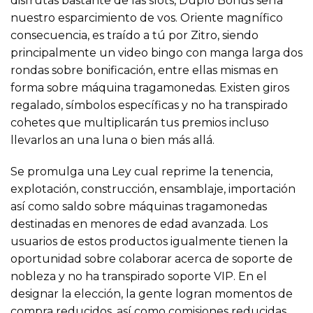
disfrutás bastante de las slots, Duplo Bonus serí­a
nuestro esparcimiento de vos.
Oriente magnífico
consecuencia, es traído a tú por Zitro, siendo
principalmente un video bingo con manga larga dos
rondas sobre bonificación, entre ellas mismas en
forma sobre máquina tragamonedas. Existen giros
regalado, símbolos específicas y no ha transpirado
cohetes que multiplicarán tus premios incluso
llevarlos an una luna o bien más allá.
Se promulga una Ley cual reprime la tenencia,
explotación, construcción, ensamblaje, importación
así­ como saldo sobre máquinas tragamonedas
destinadas en menores de edad avanzada. Los
usuarios de estos productos igualmente tienen la
oportunidad sobre colaborar acerca de soporte de
nobleza y no ha transpirado soporte VIP. En el
designar la elección, la gente logran momentos de
compra reducidos, así como comisiones reducidas