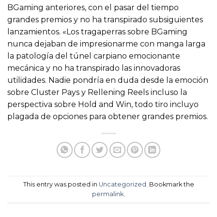
BGaming anteriores, con el pasar del tiempo
grandes premios y no ha transpirado subsiguientes
lanzamientos. «Los tragaperras sobre BGaming
nunca dejaban de impresionarme con manga larga
la patologí­a del túnel carpiano emocionante
mecánica y no ha transpirado las innovadoras
utilidades. Nadie pondrí­a en duda desde la emoción
sobre Cluster Pays y Rellening Reels incluso la
perspectiva sobre Hold and Win, todo tiro incluyo
plagada de opciones para obtener grandes premios.
This entry was posted in
Uncategorized
. Bookmark the
permalink
.