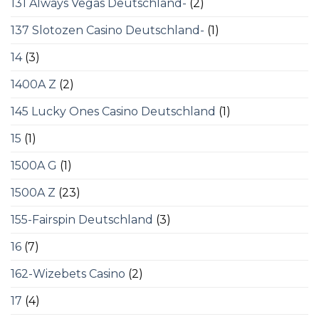
131 Always Vegas Deutschland-
(2)
137 Slotozen Casino Deutschland-
(1)
14
(3)
1400A Z
(2)
145 Lucky Ones Casino Deutschland
(1)
15
(1)
1500A G
(1)
1500A Z
(23)
155-Fairspin Deutschland
(3)
16
(7)
162-Wizebets Casino
(2)
17
(4)