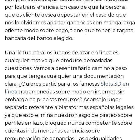
por los transferencias. En caso de que la persona
que es cliente desea depositar en el caso de que
nos lo olvidemos apartar ganancias con manga larga
oriente modo sobre pago, tiene que tener la tarjeta
bancaria del banco elegido.
Una licitud para los juegos de azar en lí­nea es
cualquier motivo que produce demasiadas
cuestiones. Vamos a desentrañarlo camino a paso
para que tengas cualquier una documentación
clara. ¿Quieres participar a los famosas
Slots 3D en
línea
tragamonedas sobre modo en internet, sin
embargo no precisas recursos? Aconsejo jugar
separado referente a plataformas españolas legales,
ya que esto elimina nuestro riesgo de pirateo sobre
perfiles en lazo, bloqueo nunca competente sobre
cuentas indumentarias carencia sobre
remuneración de ganancias. Las desigualdades