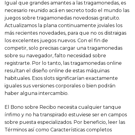
Igual que grandes amantes a las tragamonedas, es
necesario reunido acá en secreto todo el mundo las
juegos sobre tragamonedas novedosas gratuito.
Actualizamos la plana continuamente joviales los
más recientes novedades, para que no os distraigas
los excelentes juegos nuevos. Con el fin de
competir, solo precisas cargar una tragamonedas
sobre su navegador, falto necesidad sobre
registrarte. Por lo tanto, las tragamonedas online
resultan el diseño online de estas máquinas
habituales. Esos slots significarían exactamente
iguales sus versiones corporales o bien podrán
haber alguna intercambio.
El Bono sobre Recibo necesita cualquier tanque
ínfimo y no ha transpirado estuviese ser en campos
sobre puesta especializados. Por beneficio, leer las
Términos así­ como Características completos