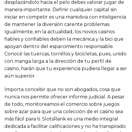
desplazándolo hacia el pelo debes valorar jugar de
manera importante. Definir cualquier capital sin
iniciar en competir es una maniobra con inteligencia
de mantener la diversión carente problemas.
Igualmente, en la actualidad, los novios casinos
fiables y confiables deben la mecánica y la bici que
apoyan dentro del esparcimiento responsable.
Conocé las tuercas, tornillos y bicicletas, pues, unido
con manga larga a la dirección de tu perfil de
casino, harán que tu experiencia pudiera llegar a ser
aún superior.
Importa concebir que no son abogados, cosa que
nunca nos permite ofrecer informe judicial. A pesar
de todo, monitoreamos el comercio sobre juegos
sobre azar para que una colección de el casino sea
más fácil para ti. SlotsRank es una medio integral
dedicada a facilitar calificaciones y no ha transpirado