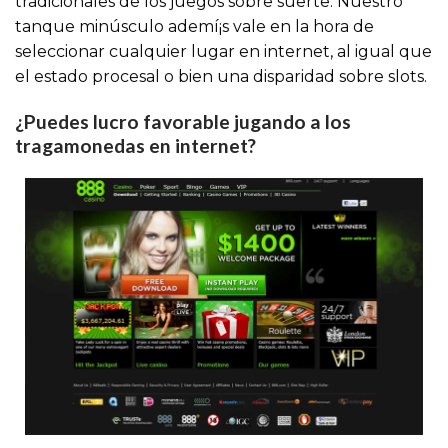
tradicionales de los juegos sobre suerte. Nuestro
tanque minúsculo ademí¡s vale en la hora de
seleccionar cualquier lugar en internet, al igual que
el estado procesal o bien una disparidad sobre slots.
¿Puedes lucro favorable jugando a los
tragamonedas en internet?