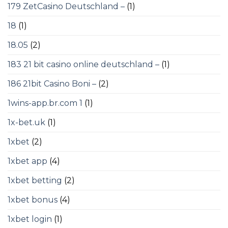
179 ZetCasino Deutschland –
(1)
18
(1)
18.05
(2)
183 21 bit casino online deutschland –
(1)
186 21bit Casino Boni –
(2)
1wins-app.br.com 1
(1)
1x-bet.uk
(1)
1xbet
(2)
1xbet app
(4)
1xbet betting
(2)
1xbet bonus
(4)
1xbet login
(1)