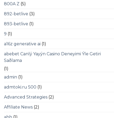
800A Z
(5)
892-betlive
(3)
893-betlive
(1)
9
(1)
a16z generative ai
(1)
abebet Canlý Yayýn Casino Deneyimi Ýle Getiri
Saðlama
(1)
admin
(1)
admtoki.ru 500
(1)
Advanced Strategies
(2)
Affiliate News
(2)
ahh
(1)