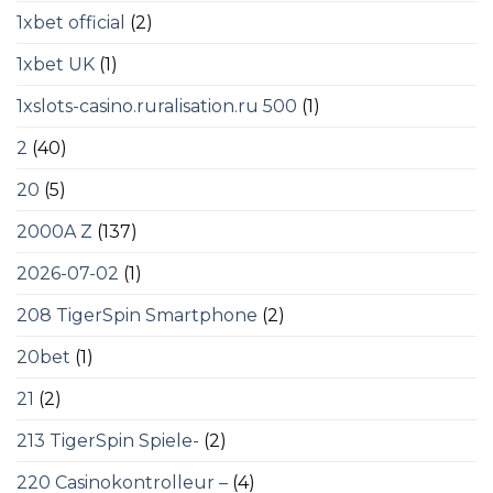
1xbet official
(2)
1xbet UK
(1)
1xslots-casino.ruralisation.ru 500
(1)
2
(40)
20
(5)
2000A Z
(137)
2026-07-02
(1)
208 TigerSpin Smartphone
(2)
20bet
(1)
21
(2)
213 TigerSpin Spiele-
(2)
220 Casinokontrolleur –
(4)