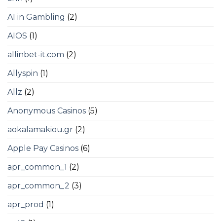
AI in Gambling
(2)
AIOS
(1)
allinbet-it.com
(2)
Allyspin
(1)
Allz
(2)
Anonymous Casinos
(5)
aokalamakiou.gr
(2)
Apple Pay Casinos
(6)
apr_common_1
(2)
apr_common_2
(3)
apr_prod
(1)