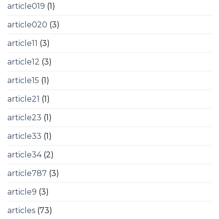
article019
(1)
article020
(3)
article11
(3)
article12
(3)
article15
(1)
article21
(1)
article23
(1)
article33
(1)
article34
(2)
article787
(3)
article9
(3)
articles
(73)