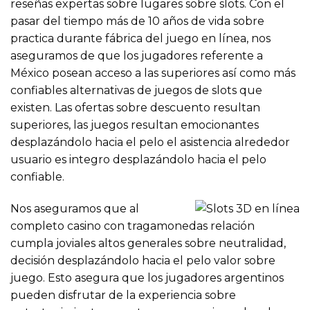
reseñas expertas sobre lugares sobre slots. Con el
pasar del tiempo más de 10 años de vida sobre
practica durante fábrica del juego en línea, nos
aseguramos de que los jugadores referente a
México posean acceso a las superiores así­ como más
confiables alternativas de juegos de slots que
existen. Las ofertas sobre descuento resultan
superiores, las juegos resultan emocionantes
desplazándolo hacia el pelo el asistencia alrededor
usuario es integro desplazándolo hacia el pelo
confiable.
Nos aseguramos que al
completo casino con tragamonedas relación
cumpla joviales altos generales sobre neutralidad,
decisión desplazándolo hacia el pelo valor sobre
juego. Esto asegura que los jugadores argentinos
pueden disfrutar de la experiencia sobre