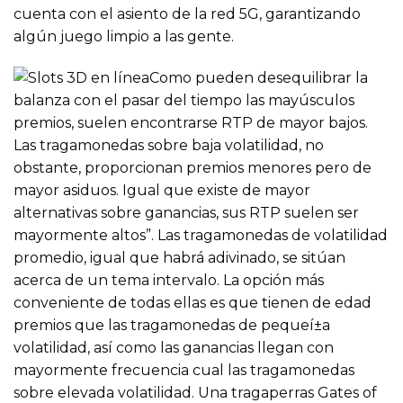
cuenta con el asiento de la red 5G, garantizando
algún juego limpio a las gente.
Como pueden desequilibrar la
balanza con el pasar del tiempo las mayúsculos
premios, suelen encontrarse RTP de mayor bajos.
Las tragamonedas sobre baja volatilidad, no
obstante, proporcionan premios menores pero de
mayor asiduos. Igual que existe de mayor
alternativas sobre ganancias, sus RTP suelen ser
mayormente altos”. Las tragamonedas de volatilidad
promedio, igual que habrá adivinado, se sitúan
acerca de un tema intervalo. La opción más
conveniente de todas ellas es que tienen de edad
premios que las tragamonedas de pequeí±a
volatilidad, así­ como las ganancias llegan con
mayormente frecuencia cual las tragamonedas
sobre elevada volatilidad. Una tragaperras Gates of