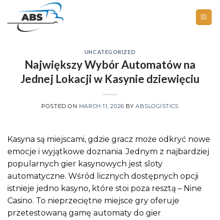
Skip
to
content
UNCATEGORIZED
Największy Wybór Automatów na
Jednej Lokacji w Kasynie dziewięciu
POSTED ON
MARCH 11, 2026
BY
ABSLOGISTICS
Kasyna są miejscami, gdzie gracz może odkryć nowe
emocje i wyjątkowe doznania. Jednym z najbardziej
popularnych gier kasynowych jest sloty
automatyczne. Wśród licznych dostępnych opcji
istnieje jedno kasyno, które stoi poza resztą – Nine
Casino. To nieprzeciętne miejsce gry oferuje
przetestowaną gamę automaty do gier