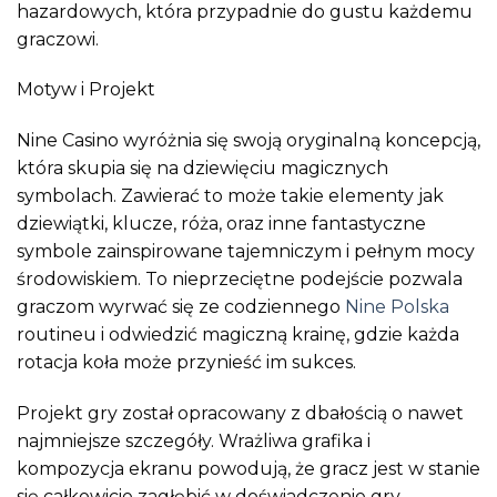
hazardowych, która przypadnie do gustu każdemu
graczowi.
Motyw i Projekt
Nine Casino wyróżnia się swoją oryginalną koncepcją,
która skupia się na dziewięciu magicznych
symbolach. Zawierać to może takie elementy jak
dziewiątki, klucze, róża, oraz inne fantastyczne
symbole zainspirowane tajemniczym i pełnym mocy
środowiskiem. To nieprzeciętne podejście pozwala
graczom wyrwać się ze codziennego
Nine Polska
routineu i odwiedzić magiczną krainę, gdzie każda
rotacja koła może przynieść im sukces.
Projekt gry został opracowany z dbałością o nawet
najmniejsze szczegóły. Wrażliwa grafika i
kompozycja ekranu powodują, że gracz jest w stanie
się całkowicie zagłębić w doświadczenie gry.