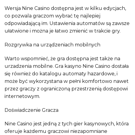
Wersja Nine Casino dostępna jest w kilku edycjach,
co pozwala graczom wybrać tę najlepiej
odpowiadającą im. Ustawienia automatów są zawsze
ułatwione i można je łatwo zmienić w trakcie gry.
Rozgrywka na urządzeniach mobilnych
Warto wspomnieć, że gra dostępna jest także na
urzadzenia mobilne. Gra kasyno Nine Casino dostała
się również do katalogu automaty hazardowe, i
może być wykorzystana w pełni komfortowo nawet
przez graczy z ograniczoną przestrzenią dostępowi
internetowym.
Doświadczenie Gracza
Nine Casino jest jedną z tych gier kasynowych, która
oferuje każdemu graczowi niezapomniane