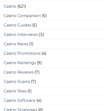
Casino
(621)
Casino Comparison
(5)
Casino Guides
(5)
Casino Interviews
(3)
Casino News
(1)
Casino Promotions
(4)
Casino Rankings
(9)
Casino Reviews
(7)
Casino Scams
(7)
Casino Sites
(1)
Casino Software
(4)
Casino Strategies
(6)