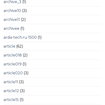
archive_3
(1)
archive10
(3)
archive11
(2)
archivee
(1)
arda-tech.ru 1500
(1)
article
(62)
article018
(2)
article019
(1)
article020
(3)
article11
(3)
article12
(3)
article15
(1)