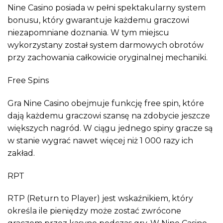
Nine Casino posiada w pełni spektakularny system
bonusu, który gwarantuje każdemu graczowi
niezapomniane doznania. W tym miejscu
wykorzystany został system darmowych obrotów
przy zachowania całkowicie oryginalnej mechaniki.
Free Spins
Gra Nine Casino obejmuje funkcję free spin, które
dają każdemu graczowi szansę na zdobycie jeszcze
większych nagród. W ciągu jednego spiny gracze są
w stanie wygrać nawet więcej niż 1 000 razy ich
zakład.
RPT
RTP (Return to Player) jest wskaźnikiem, który
określa ile pieniędzy może zostać zwrócone