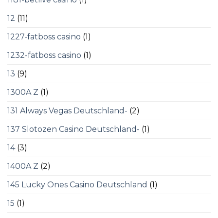
12
(11)
1227-fatboss casino
(1)
1232-fatboss casino
(1)
13
(9)
1300A Z
(1)
131 Always Vegas Deutschland-
(2)
137 Slotozen Casino Deutschland-
(1)
14
(3)
1400A Z
(2)
145 Lucky Ones Casino Deutschland
(1)
15
(1)