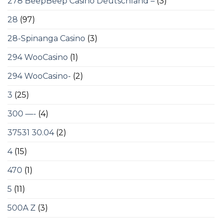
278 BeepBeep Casino Deutschland –
(3)
28
(97)
28-Spinanga Casino
(3)
294 WooCasino
(1)
294 WooCasino-
(2)
3
(25)
300 —-
(4)
37531 30.04
(2)
4
(15)
470
(1)
5
(11)
500A Z
(3)