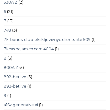
530A Z
(2)
6
(21)
7
(13)
748
(3)
7k-bonus-club-ekskljuzivnye.clients.site 509
(1)
7kcasinojam.co.com 4004
(1)
8
(3)
800A Z
(5)
892-betlive
(3)
893-betlive
(1)
9
(1)
a16z generative ai
(1)