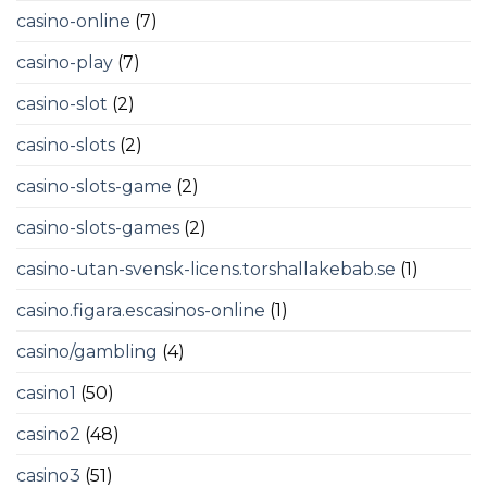
casino-online
(7)
casino-play
(7)
casino-slot
(2)
casino-slots
(2)
casino-slots-game
(2)
casino-slots-games
(2)
casino-utan-svensk-licens.torshallakebab.se
(1)
casino.figara.escasinos-online
(1)
casino/gambling
(4)
casino1
(50)
casino2
(48)
casino3
(51)