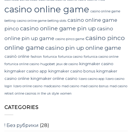
casino online game
casino online game
casino online game
betting
casino online game betting slots
casino online game pin up
pinco
casino
casino pinco
online pin up game
casino pinco game
online game
casino pin up online game
casinò online
fashion
fortunica
fortunica casino
fortunica casino online
kingmaker casino
hugobet
fortunica online casino
jeux de casino
kingmaker casino app
kingmaker casino bonus
kingmaker
casino online
kingmaker online casino
lizaro casino app
lizaro casino
login
lizaro online casino
madcasino
mad casino
mad casino bonus
mad casino
retrait
online casinos in the uk
style
women
CATEGORIES
! Без рубрики
(28)