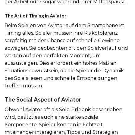
der Arbeit oder sogar während ihrer Mittagspause.
The Art of Timing in Aviator
Beim Spielen von Aviator auf dem Smartphone ist
Timing alles. Spieler müssen ihre Risikotoleranz
sorgfältig mit der Chance auf schnelle Gewinne
abwägen. Sie beobachten oft den Spielverlauf und
warten auf den perfekten Moment, um
auszusteigen. Dies erfordert ein hohes Maß an
Situationsbewusstsein, da die Spieler die Dynamik
des Spiels lesen und schnelle Entscheidungen
treffen müssen.
The Social Aspect of Aviator
Obwohl Aviator oft als Solo-Erlebnis beschrieben
wird, besitzt es auch eine starke soziale
Komponente. Spieler können in Echtzeit
miteinander interagieren, Tipps und Strategien