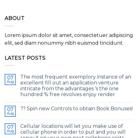
ABOUT
Lorem ipsum dolor sit amet, consectetuer adipiscing
elit, sed diam nonummy nibh euismod tincidunt.
LATEST POSTS
The most frequent exemplory instance of an
07
Aug
excellent fill out an application venture
intricate from the advantages ‘s the one
hundred % free revolves enjoy render
?? Spin new Controls to obtain Book Bonuses!
07
Aug
Cellular locations will let you make use of
07
Aug
cellular phone in order to put and you will
repay it on your own next cellphone costs