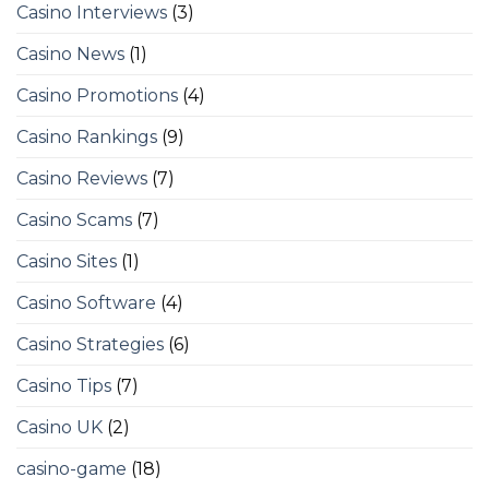
Casino Interviews
(3)
Casino News
(1)
Casino Promotions
(4)
Casino Rankings
(9)
Casino Reviews
(7)
Casino Scams
(7)
Casino Sites
(1)
Casino Software
(4)
Casino Strategies
(6)
Casino Tips
(7)
Casino UK
(2)
casino-game
(18)