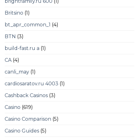
brightfamily.ru 600
(1)
Britsino
(1)
bt_apr_common_1
(4)
BTN
(3)
build-fast.ru a
(1)
CA
(4)
canli_may
(1)
cardiosaratov.ru 4003
(1)
Cashback Casinos
(3)
Casino
(619)
Casino Comparison
(5)
Casino Guides
(5)