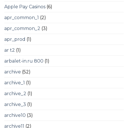
Apple Pay Casinos
(6)
apr_common_1
(2)
apr_common_2
(3)
apr_prod
(1)
ar t2
(1)
arbalet-in.ru 800
(1)
archive
(52)
archive_1
(1)
archive_2
(1)
archive_3
(1)
archive10
(3)
archive11
(2)