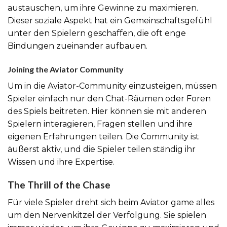
austauschen, um ihre Gewinne zu maximieren.
Dieser soziale Aspekt hat ein Gemeinschaftsgefühl
unter den Spielern geschaffen, die oft enge
Bindungen zueinander aufbauen.
Joining the Aviator Community
Um in die Aviator-Community einzusteigen, müssen
Spieler einfach nur den Chat-Räumen oder Foren
des Spiels beitreten. Hier können sie mit anderen
Spielern interagieren, Fragen stellen und ihre
eigenen Erfahrungen teilen. Die Community ist
äußerst aktiv, und die Spieler teilen ständig ihr
Wissen und ihre Expertise.
The Thrill of the Chase
Für viele Spieler dreht sich beim Aviator game alles
um den Nervenkitzel der Verfolgung. Sie spielen