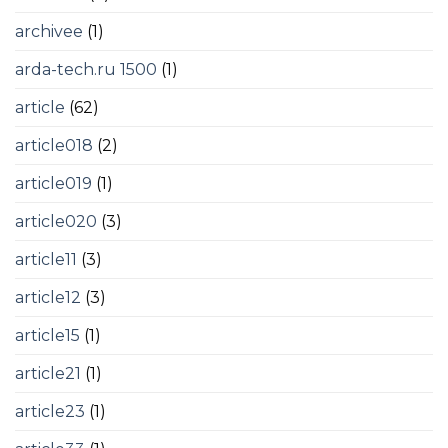
archivee
(1)
arda-tech.ru 1500
(1)
article
(62)
article018
(2)
article019
(1)
article020
(3)
article11
(3)
article12
(3)
article15
(1)
article21
(1)
article23
(1)