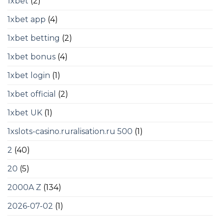
1xbet
(2)
1xbet app
(4)
1xbet betting
(2)
1xbet bonus
(4)
1xbet login
(1)
1xbet official
(2)
1xbet UK
(1)
1xslots-casino.ruralisation.ru 500
(1)
2
(40)
20
(5)
2000A Z
(134)
2026-07-02
(1)