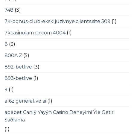
748
(3)
7k-bonus-club-ekskljuzivnye.clients.site 509
(1)
7kcasinojam.co.com 4004
(1)
8
(3)
800A Z
(5)
892-betlive
(3)
893-betlive
(1)
9
(1)
a16z generative ai
(1)
abebet Canlý Yayýn Casino Deneyimi Ýle Getiri
Saðlama
(1)