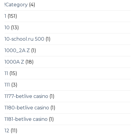
!Category
(4)
1
(151)
10
(13)
10-school.ru 500
(1)
1000_2A Z
(1)
1000A Z
(18)
11
(15)
111
(3)
1177-betlive casino
(1)
1180-betlive casino
(1)
1181-betlive casino
(1)
12
(11)