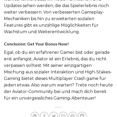
Updates sehen werden, die das Spielerlebnis noch
weiter verbessern. Von verbesserten Gameplay-
Mechaniken bis hin zu erweiterten sozialen
Features gibt es unzählige Möglichkeiten für
Wachstum und Weiterentwicklung.
Conclusion: Get Your Bonus Now!
Egal, ob du ein erfahrener Gamer bist oder gerade
erst anfängst, Aviator ist ein Erlebnis, das du nicht
verpassen solltest. Mit seiner einzigartigen
Mischung aus sozialer Interaktion und High-Stakes-
Gaming bietet dieses Multiplayer Crash game für
jeden etwas. Also warum warten? Trete noch heute
der Aviator-Community bei und mach dich bereit
für ein unvergessliches Gaming-Abenteuer!