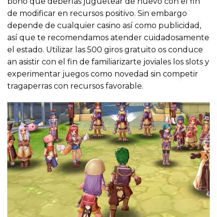
bono que deberías juguetear de nuevo con el fin
de modificar en recursos positivo. Sin embargo
depende de cualquier casino así­ como publicidad,
así que te recomendamos atender cuidadosamente
el estado. Utilizar las 500 giros gratuito os conduce
an asistir con el fin de familiarizarte joviales los slots y
experimentar juegos como novedad sin competir
tragaperras con recursos favorable.