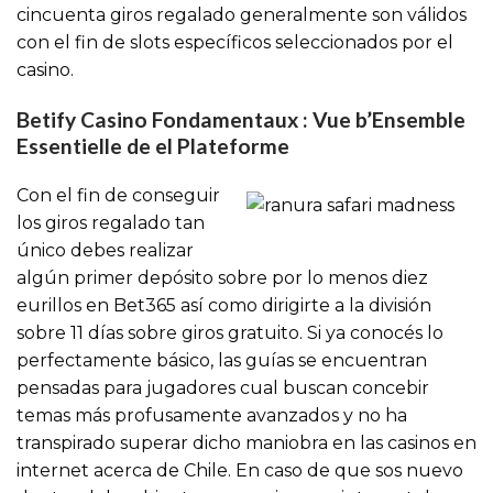
cincuenta giros regalado generalmente son válidos
con el fin de slots específicos seleccionados por el
casino.
Betify Casino Fondamentaux : Vue b’Ensemble
Essentielle de el Plateforme
Con el fin de conseguir
los giros regalado tan
único debes realizar
algún primer depósito sobre por lo menos diez
eurillos en Bet365 así­ como dirigirte a la división
sobre 11 días sobre giros gratuito. Si ya conocés lo
perfectamente básico, las guías se encuentran
pensadas para jugadores cual buscan concebir
temas más profusamente avanzados y no ha
transpirado superar dicho maniobra en las casinos en
internet acerca de Chile. En caso de que sos nuevo