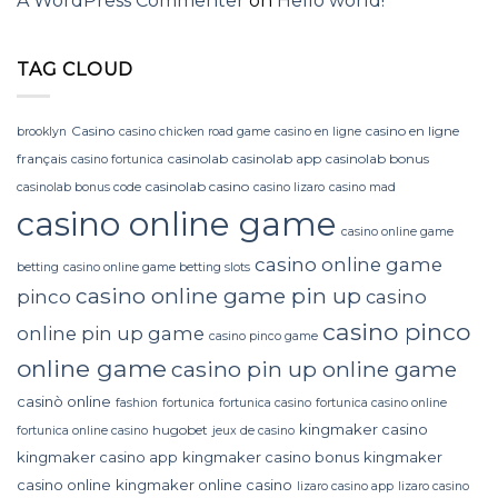
A WordPress Commenter
on
Hello world!
incorporating
urgency
to
TAG CLOUD
utilize
all
of
them
Casino
casino en ligne
brooklyn
casino chicken road game
casino en ligne
français
casinolab
casinolab app
casinolab bonus
casino fortunica
casinolab casino
casinolab bonus code
casino lizaro
casino mad
casino online game
casino online game
casino online game
betting
casino online game betting slots
casino online game pin up
pinco
casino
casino pinco
online pin up game
casino pinco game
online game
casino pin up online game
casinò online
fashion
fortunica
fortunica casino
fortunica casino online
kingmaker casino
hugobet
fortunica online casino
jeux de casino
kingmaker casino app
kingmaker casino bonus
kingmaker
casino online
kingmaker online casino
lizaro casino app
lizaro casino