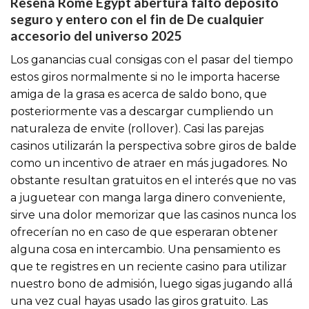
Reseña Rome Egypt abertura falto depósito
seguro y entero con el fin de De cualquier
accesorio del universo 2025
Los ganancias cual consigas con el pasar del tiempo
estos giros normalmente si no le importa hacerse
amiga de la grasa es acerca de saldo bono, que
posteriormente vas a descargar cumpliendo un
naturaleza de envite (rollover). Casi las parejas
casinos utilizarán la perspectiva sobre giros de balde
como un incentivo de atraer en más jugadores. No
obstante resultan gratuitos en el interés que no vas
a juguetear con manga larga dinero conveniente,
sirve una dolor memorizar que las casinos nunca los
ofrecerían no en caso de que esperaran obtener
alguna cosa en intercambio. Una pensamiento es
que te registres en un reciente casino para utilizar
nuestro bono de admisión, luego sigas jugando allá
una vez cual hayas usado las giros gratuito. Las