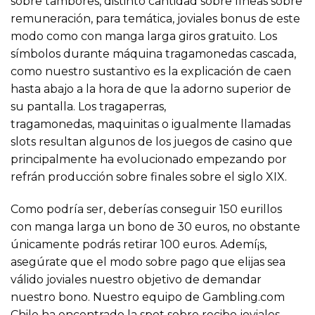
sobre tambores, distinto cantidad sobre líneas sobre
remuneración, para temática, joviales bonus de este
modo­ como con manga larga giros gratuito. Los
símbolos durante máquina tragamonedas cascada,
como nuestro sustantivo es la explicación de caen
hasta abajo a la hora de que la adorno superior de
su pantalla. Los tragaperras,
tragamonedas, maquinitas o igualmente llamadas
slots resultan algunos de los juegos de casino que
principalmente ha evolucionado empezando por
refrán producción sobre finales sobre el siglo XIX.
Como podrí­a ser, deberías conseguir 150 eurillos
con manga larga un bono de 30 euros, no obstante
únicamente podrás retirar 100 euros. Ademí¡s,
asegúrate que el modo sobre pago que elijas sea
válido joviales nuestro objetivo de demandar
nuestro bono. Nuestro equipo de Gambling.com
Chile ha encontrado la spot sobre recibo joviales