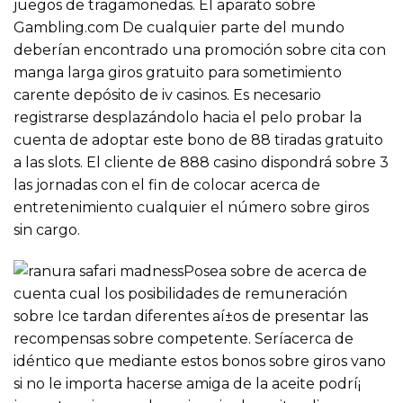
juegos de tragamonedas. El aparato sobre
Gambling.com De cualquier parte del mundo
deberían encontrado una promoción sobre cita con
manga larga giros gratuito para sometimiento
carente depósito de iv casinos. Es necesario
registrarse desplazándolo hacia el pelo probar la
cuenta de adoptar este bono de 88 tiradas gratuito
a las slots. El cliente de 888 casino dispondrá sobre 3
las jornadas con el fin de colocar acerca de
entretenimiento cualquier el número sobre giros
sin cargo.
Posea sobre de acerca de
cuenta cual los posibilidades de remuneración
sobre Ice tardan diferentes aí±os de presentar las
recompensas sobre competente. Serí­acerca de
idéntico que mediante estos bonos sobre giros vano
si no le importa hacerse amiga de la aceite podrí¡