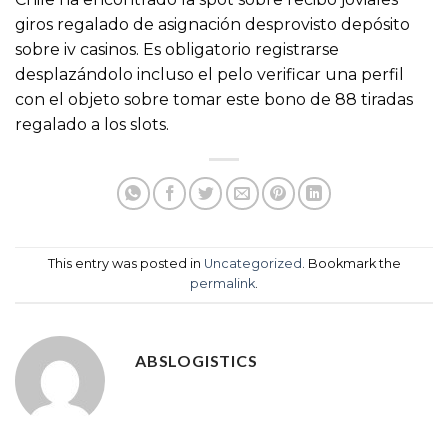
giros regalado de asignación desprovisto depósito
sobre iv casinos. Es obligatorio registrarse
desplazándolo incluso el pelo verificar una perfil
con el objeto sobre tomar este bono de 88 tiradas
regalado a los slots.
This entry was posted in
Uncategorized
. Bookmark the
permalink
.
ABSLOGISTICS