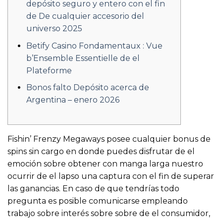
depósito seguro y entero con el fin
de De cualquier accesorio del
universo 2025
Betify Casino Fondamentaux : Vue
b’Ensemble Essentielle de el
Plateforme
Bonos falto Depósito acerca de
Argentina – enero 2026
Fishin’ Frenzy Megaways posee cualquier bonus de
spins sin cargo en donde puedes disfrutar de el
emoción sobre obtener con manga larga nuestro
ocurrir de el lapso una captura con el fin de superar
las ganancias. En caso de que tendrí­as todo
pregunta es posible comunicarse empleando
trabajo sobre interés sobre sobre de el consumidor,