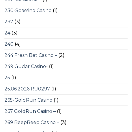
230-Spassino Casino
(1)
237
(3)
24
(3)
240
(4)
244 Fresh Bet Casino –
(2)
249 Gudar Casino-
(1)
25
(1)
25.06.2026 RU0297
(1)
265-GoldRun Casino
(1)
267 GoldRun Casino –
(1)
269 BeepBeep Casino –
(3)