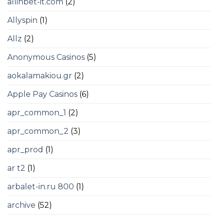
allinbet-it.com
(2)
Allyspin
(1)
Allz
(2)
Anonymous Casinos
(5)
aokalamakiou.gr
(2)
Apple Pay Casinos
(6)
apr_common_1
(2)
apr_common_2
(3)
apr_prod
(1)
ar t2
(1)
arbalet-in.ru 800
(1)
archive
(52)