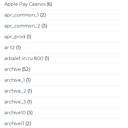
Apple Pay Casinos
(6)
apr_common_1
(2)
apr_common_2
(3)
apr_prod
(1)
ar t2
(1)
arbalet-in.ru 800
(1)
archive
(52)
archive_1
(1)
archive_2
(1)
archive_3
(1)
archive10
(3)
archive11
(2)