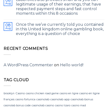
08
Aug
legitimate usage of their earnings, that have
respected payment steps and fast control
moments within this 8 occasions
Once the we’ve currently told you contained
08
Aug
in this United kingdom online gambling book,
everything is a question of choice
RECENT COMMENTS
A WordPress Commenter
on
Hello world!
TAG CLOUD
Casino
casino en ligne
brooklyn
casino chicken road game
casino en ligne
français
casinolab
casinolab app
casinolab bonus
casino fortunica
casinolab casino
casinolab bonus code
casino lizaro
casino mad