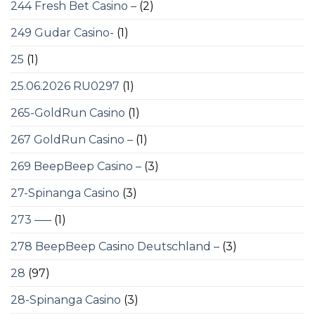
244 Fresh Bet Casino –
(2)
249 Gudar Casino-
(1)
25
(1)
25.06.2026 RU0297
(1)
265-GoldRun Casino
(1)
267 GoldRun Casino –
(1)
269 BeepBeep Casino –
(3)
27-Spinanga Casino
(3)
273 —–
(1)
278 BeepBeep Casino Deutschland –
(3)
28
(97)
28-Spinanga Casino
(3)