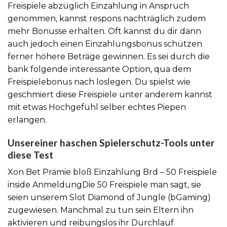
Freispiele abzüglich Einzahlung in Anspruch
genommen, kannst respons nachträglich zudem
mehr Bonusse erhalten. Oft kannst du dir dann
auch jedoch einen Einzahlungsbonus schützen
ferner höhere Beträge gewinnen. Es sei durch die
bank folgende interessante Option, qua dem
Freispielebonus nach loslegen. Du spielst wie
geschmiert diese Freispiele unter anderem kannst
mit etwas Hochgefühl selber echtes Piepen
erlangen.
Unsereiner haschen Spielerschutz-Tools unter
diese Test
Xon Bet Prämie bloß Einzahlung Brd – 50 Freispiele
inside AnmeldungDie 50 Freispiele man sagt, sie
seien unserem Slot Diamond of Jungle (bGaming)
zugewiesen. Manchmal zu tun sein Eltern ihn
aktivieren und reibungslos ihr Durchlauf