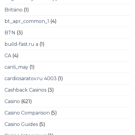
Britsino
(1)
bt_apr_common_1
(4)
BTN
(3)
build-fast.ru a
(1)
CA
(4)
canli_may
(1)
cardiosaratov.ru 4003
(1)
Cashback Casinos
(3)
Casino
(621)
Casino Comparison
(5)
Casino Guides
(5)