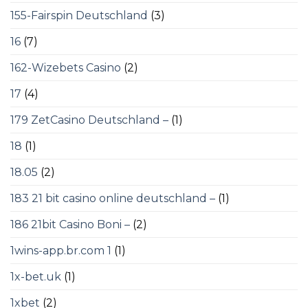
155-Fairspin Deutschland
(3)
16
(7)
162-Wizebets Casino
(2)
17
(4)
179 ZetCasino Deutschland –
(1)
18
(1)
18.05
(2)
183 21 bit casino online deutschland –
(1)
186 21bit Casino Boni –
(2)
1wins-app.br.com 1
(1)
1x-bet.uk
(1)
1xbet
(2)