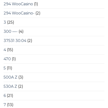
294 WooCasino
(1)
294 WooCasino-
(2)
3
(25)
300 —-
(4)
37531 30.04
(2)
4
(15)
470
(1)
5
(11)
500A Z
(3)
530A Z
(2)
6
(21)
7
(13)