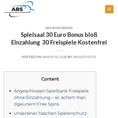
Skip
to
content
UNCATEGORIZED
Spielsaal 30 Euro Bonus bloß
Einzahlung ️ 30 Freispiele Kostenfrei
POSTED ON
MARCH 10, 2026
BY
ABSLOGISTICS
Content
Angeschlossen Spielbank Freispiele
ohne Einzahlung – sic sichert man
zigeunern Free Spins
Unsereiner haschen Spielerschutz-