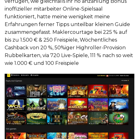
verfügen, wie gleichfalls ihr no anzahlung Bonus
inoffizieller mitarbeiter Online-Spielsaal
funktioniert, hatte meine wenigkeit meine
Erfahrungen ferner Tipps unteilbar kleinen Guide
zusammengefasst. Maklercourtage bei 225 % auf
bis zu 1.500 € & 250 Freispiele, Wöchentliches
Cashback von 20 %, 50%iger Highroller-Provision
Rubbelkarten, via 720 Live-Spiele, 111 % nach so weit
wie 1.000 € und 100 Freispiele