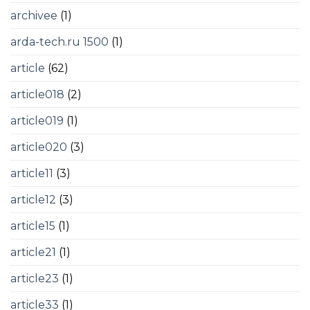
archivee
(1)
arda-tech.ru 1500
(1)
article
(62)
article018
(2)
article019
(1)
article020
(3)
article11
(3)
article12
(3)
article15
(1)
article21
(1)
article23
(1)
article33
(1)