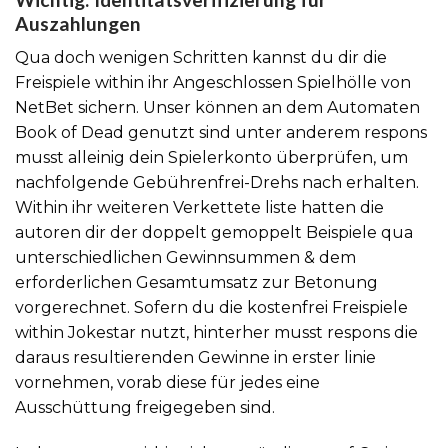
Auszahlungen
Qua doch wenigen Schritten kannst du dir die
Freispiele within ihr Angeschlossen Spielhölle von
NetBet sichern. Unser können an dem Automaten
Book of Dead genutzt sind unter anderem respons
musst alleinig dein Spielerkonto überprüfen, um
nachfolgende Gebührenfrei-Drehs nach erhalten.
Within ihr weiteren Verkettete liste hatten die
autoren dir der doppelt gemoppelt Beispiele qua
unterschiedlichen Gewinnsummen & dem
erforderlichen Gesamtumsatz zur Betonung
vorgerechnet. Sofern du die kostenfrei Freispiele
within Jokestar nutzt, hinterher musst respons die
daraus resultierenden Gewinne in erster linie
vornehmen, vorab diese für jedes eine
Ausschüttung freigegeben sind.