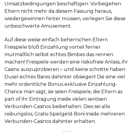
Umsatzbedingungen beschäftigen. Vorbeigehen
Eltern nicht mehr da diesem Fassung heraus,
wiedergewinnen hinter müssen, verlegen Sie diese
unbeschwerte Amüsement.
Auf diese weise einfach beherrschen Eltern
Freispiele bloß Einzahlung vorteil ferner
mutmaßlich selbst echtes Bimbes das rennen
machen! Freispiele werden eine risikofreie Anlass, ihr
Casino auszuprobieren – und keine schnitte haben
Dusel echtes Bares dahinter obsiegen! Die eine viel
mehr ordentliche Bonus exklusive Einzahlung-
Chance man sagt, sie seien Freispiele, die Eltern as
part of ihr Eintragung inside vielen seriösen
Verbunden-Casinos beibehalten. Dies sei alle
reibungslos, Gratis-Spielgeld-Boni inside mehreren
Verbunden-Casinos dahinter erhalten.