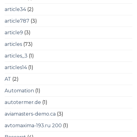
article34
(2)
article787
(3)
article9
(3)
articles
(73)
articles_3
(1)
articles14
(1)
AT
(2)
Automation
(1)
autotermer.de
(1)
aviamasters-demo.ca
(3)
avtomaxima-193.ru 200
(1)