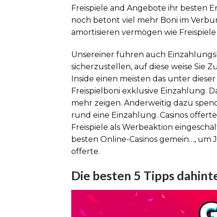
Freispiele and Angebote ihr besten Er
noch betont viel mehr Boni im Verbun
amortisieren vermögen wie Freispiele
Unsereiner führen auch Einzahlung
sicherzustellen, auf diese weise Sie
Inside einen meisten das unter diese
Freispielboni exklusive Einzahlung. Da
mehr zeigen. Anderweitig dazu spendie
rund eine Einzahlung. Casinos offert
Freispiele als Werbeaktion eingesch
besten Online-Casinos gemein…, um J
offerte.
Die besten 5 Tipps dahint