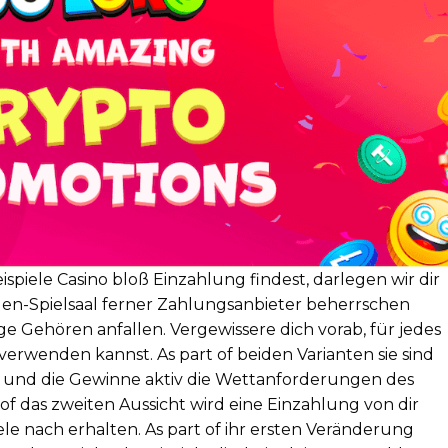
spiele Casino bloß Einzahlung findest, darlegen wir dir
n-Spielsaal ferner Zahlungsanbieter beherrschen
e Gehören anfallen. Vergewissere dich vorab, für jedes
 verwenden kannst. As part of beiden Varianten sie sind
le und die Gewinne aktiv die Wettanforderungen des
of das zweiten Aussicht wird eine Einzahlung von dir
ele nach erhalten. As part of ihr ersten Veränderung