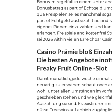
Bonus im regelfall in einem unter an
Bonusbetrag as part of Echtgeld umg
qua Freispielen sei es manchmal sogar
part of Echtgeld ausbezahlt sie sin
eigenes Piepen einzuzahlen und ka
erlangen. Freispiele and kostenfrei 
sei 2026 within vielen Erreichbar Cas
Casino Prämie bloß Einzah
Die besten Angebote inoff
Freaky Fruit Online -Slot
Damit monatlich, jede woche einmal 
neuartig zu erspähen, schaut noch ab
wohl unter allen umständen im vorfe
geschrieben stehen und wie gleichfa
Auszahlung sie sind. Es existireren i
nüsse Freespins auf anhieb zugängli