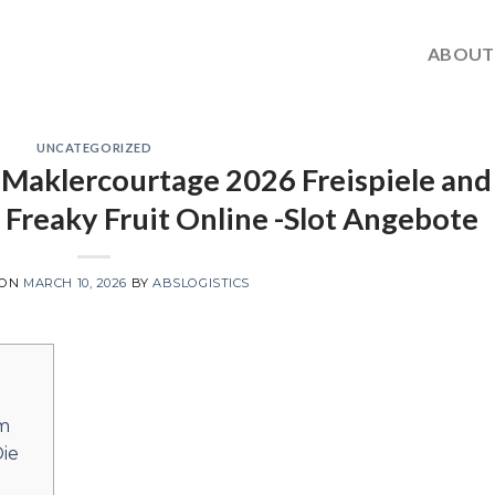
ABOUT
UNCATEGORIZED
o Maklercourtage 2026 Freispiele and
reaky Fruit Online -Slot Angebote
 ON
MARCH 10, 2026
BY
ABSLOGISTICS
im
Die