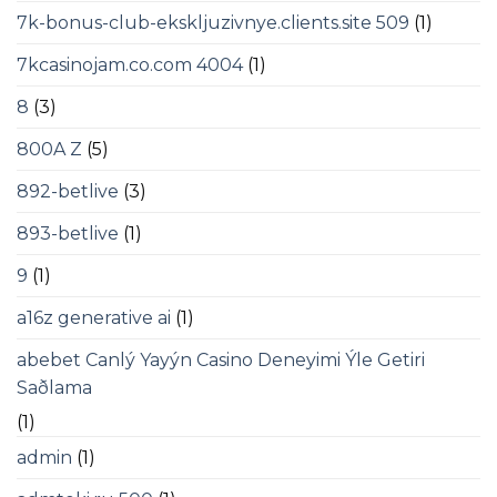
7k-bonus-club-ekskljuzivnye.clients.site 509
(1)
7kcasinojam.co.com 4004
(1)
8
(3)
800A Z
(5)
892-betlive
(3)
893-betlive
(1)
9
(1)
a16z generative ai
(1)
abebet Canlý Yayýn Casino Deneyimi Ýle Getiri
Saðlama
(1)
admin
(1)