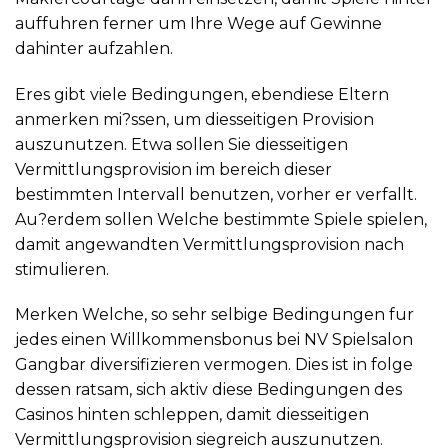
auffuhren ferner um Ihre Wege auf Gewinne
dahinter aufzahlen.
Eres gibt viele Bedingungen, ebendiese Eltern
anmerken mi?ssen, um diesseitigen Provision
auszunutzen. Etwa sollen Sie diesseitigen
Vermittlungsprovision im bereich dieser
bestimmten Intervall benutzen, vorher er verfallt.
Au?erdem sollen Welche bestimmte Spiele spielen,
damit angewandten Vermittlungsprovision nach
stimulieren.
Merken Welche, so sehr selbige Bedingungen fur
jedes einen Willkommensbonus bei NV Spielsalon
Gangbar diversifizieren vermogen. Dies ist in folge
dessen ratsam, sich aktiv diese Bedingungen des
Casinos hinten schleppen, damit diesseitigen
Vermittlungsprovision siegreich auszunutzen.