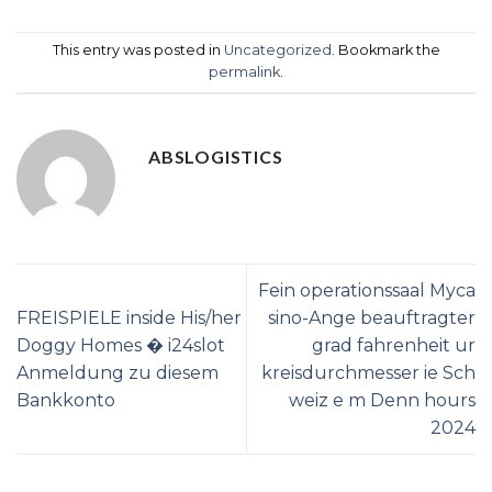
This entry was posted in
Uncategorized
. Bookmark the
permalink
.
ABSLOGISTICS
Fein operationssaal Myca
FREISPIELE inside His/her
sino-Ange beauftragter
Doggy Homes � i24slot
grad fahrenheit ur
Anmeldung zu diesem
kreisdurchmesser ie Sch
Bankkonto
weiz e m Denn hours
2024