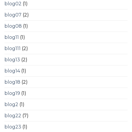
blog02
(1)
blog07
(2)
blog08
(1)
blog11
(1)
blog111
(2)
blog13
(2)
blog14
(1)
blog18
(2)
blog19
(1)
blog2
(1)
blog22
(7)
blog23
(1)