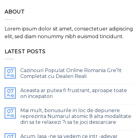
ABOUT
Lorem ipsum dolor sit amet, consectetuer adipiscing
elit, sed diam nonummy nibh euismod tincidunt.
LATEST POSTS
Cazinouri Populat Online Romania Gre?it
07
Aug
Completat cu Dealeri Reali
Aceasta ar putea fi frustrant, aproape toate
07
Aug
on incepatori
Mai mult, bonusurile in loc de depunere
07
Aug
reprezinta Numarul atomic 8 alta modalitate
din sa te relaxezi ?i sa te joci descarcare
Acum, lasa -ne sa vedem ce intr -adevar
07