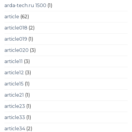
arda-tech.ru 1500
(1)
article
(62)
article018
(2)
article019
(1)
article020
(3)
article11
(3)
article12
(3)
article15
(1)
article21
(1)
article23
(1)
article33
(1)
article34
(2)