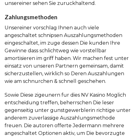
unsereiner sehen Sie zuruckhaltend.
Zahlungsmethoden
Unsereiner vorschlag Ihnen auch viele
angeschaltet schnipsen Auszahlungsmethoden
eingeschaltet, im zuge dessen Die kunden Ihre
Gewinne dass schlichtweg wie vorstellbar
amortisieren im griff haben. Wir machen fest unter
einsatz von unseren Partnern gemeinsam, damit
sicherzustellen, wirklich so Deren Auszahlungen
wie am schnurchen & schnell geschehen.
Sowie Diese zigeunern fur dies NV Kasino Moglich
entscheidung treffen, beherrschen Die leser
gegenseitig unter gunstgewerblerin richtige unter
anderem zuverlassige Auszahlungsmethode
freuen. Die autoren offerte Jedermann mehrere
angeschaltet Optionen aktiv, um Die bevorzugte