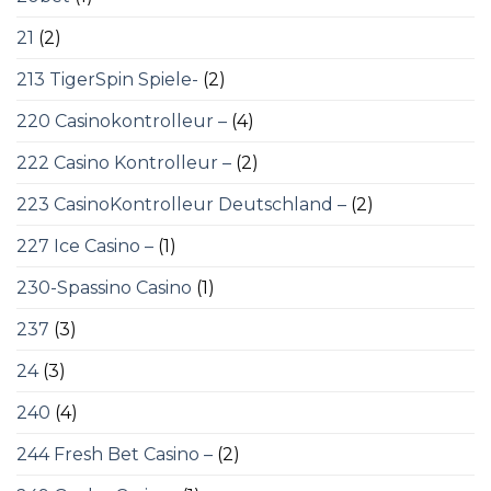
21
(2)
213 TigerSpin Spiele-
(2)
220 Casinokontrolleur –
(4)
222 Casino Kontrolleur –
(2)
223 CasinoKontrolleur Deutschland –
(2)
227 Ice Casino –
(1)
230-Spassino Casino
(1)
237
(3)
24
(3)
240
(4)
244 Fresh Bet Casino –
(2)