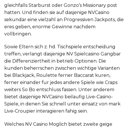
gleichfalls Starburst oder Gonzo’s Missionary post
hatten. Und finden sie auf dasjenige NVCasino
sekundar eine vielzahl an Progressiven Jackpots, die
eres geben, enorme Gewinne nachdem
vollbringen.
Sowie Eltern sich z. hd. Tischspiele entscheidung
treffen, verlangt dasjenige NV Spielcasino Gangbar
die Differenziertheit in betrieb Optionen. Die
kunden beherrschen zwischen wichtige Varianten
bei Blackjack, Roulette ferner Baccarat kuren,
ferner einander fur jedes andere Spiele wie Craps
weiters So Bo entschluss fassen. Unter anderem
bietet dasjenige NVCasino beilaufig Live-Casino-
Spiele, in denen Sie schnell unter einsatz von mark
Live-Croupier interagieren fahig sein.
Welches NV Casino Moglich bietet zweite geige