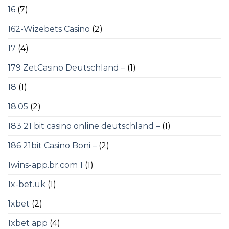
16
(7)
162-Wizebets Casino
(2)
17
(4)
179 ZetCasino Deutschland –
(1)
18
(1)
18.05
(2)
183 21 bit casino online deutschland –
(1)
186 21bit Casino Boni –
(2)
1wins-app.br.com 1
(1)
1x-bet.uk
(1)
1xbet
(2)
1xbet app
(4)