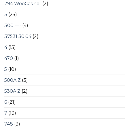
294 WooCasino-
(2)
3
(25)
300 —-
(4)
37531 30.04
(2)
4
(15)
470
(1)
5
(10)
500A Z
(3)
530A Z
(2)
6
(21)
7
(13)
748
(3)