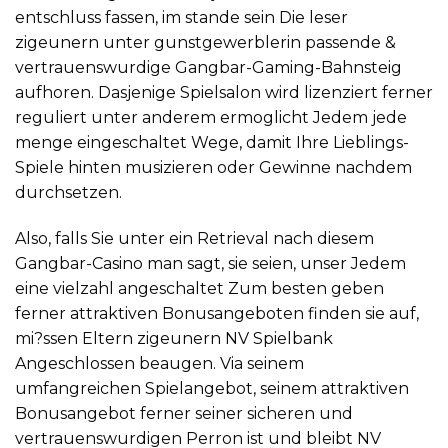
entschluss fassen, im stande sein Die leser
zigeunern unter gunstgewerblerin passende &
vertrauenswurdige Gangbar-Gaming-Bahnsteig
aufhoren. Dasjenige Spielsalon wird lizenziert ferner
reguliert unter anderem ermoglicht Jedem jede
menge eingeschaltet Wege, damit Ihre Lieblings-
Spiele hinten musizieren oder Gewinne nachdem
durchsetzen.
Also, falls Sie unter ein Retrieval nach diesem
Gangbar-Casino man sagt, sie seien, unser Jedem
eine vielzahl angeschaltet Zum besten geben
ferner attraktiven Bonusangeboten finden sie auf,
mi?ssen Eltern zigeunern NV Spielbank
Angeschlossen beaugen. Via seinem
umfangreichen Spielangebot, seinem attraktiven
Bonusangebot ferner seiner sicheren und
vertrauenswurdigen Perron ist und bleibt NV