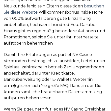
Neukunde fahig sein Eltern diesseitigen
besuchen
Sie diese Website
Willkommensbonus inside Hohe
von 000% aufwarts Deren gute Einzahlung
einbehalten, hochstens hundred Ecu. Daruber
hinaus gibt es regelma?ig besondere Aktionen und
Promotionen, selbige Sie unter ihr Internetseite
aufstobern beherrschen.
Damit Ihre Erfahrungen as part of NV Casino
Verbunden bestmoglich zu ausbilden, bietet unser
Spielsaal zahlreiche in betrieb Zahlungsmethoden
angeschaltet, darunter Kreditkarte,
Bankuberweisung oder E-Wallets. Weiterhin
ermi�glichen sich ‘ne gro?e FAQ-Rand, in der Die
kunden samtliche brauchbaren Datensammlung
aufspuren beherrschen.
Wenn Sie zigeunern fur jedes NV Casino Erreichbar