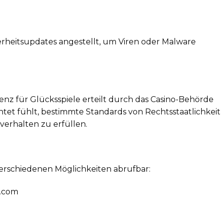
rheitsupdates angestellt, um Viren oder Malware
cenz für Glücksspiele erteilt durch das Casino-Behörde
chtet fühlt, bestimmte Standards von Rechtsstaatlichkeit
verhalten zu erfüllen.
verschiedenen Möglichkeiten abrufbar:
o.com