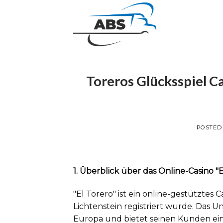
Skip
to
content
Toreros Glücksspiel 
POSTED
1. Überblick über das Online-Casino "E
"El Torero" ist ein online-gestütztes 
Lichtenstein registriert wurde. Das
Europa und bietet seinen Kunden eine