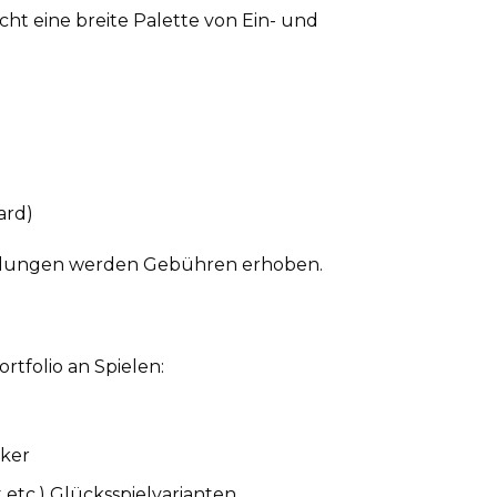
cht eine breite Palette von Ein- und
ard)
ahlungen werden Gebühren erhoben.
rtfolio an Spielen:
oker
t etc.) Glücksspielvarianten