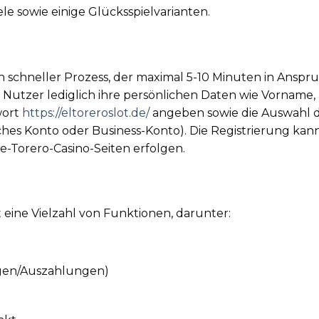
ele sowie einige Glücksspielvarianten.
 ein schneller Prozess, der maximal 5-10 Minuten in Anspr
utzer lediglich ihre persönlichen Daten wie Vorname,
wort
https://eltoreroslot.de/
angeben sowie die Auswahl 
ches Konto oder Business-Konto). Die Registrierung kan
te-Torero-Casino-Seiten erfolgen.
t eine Vielzahl von Funktionen, darunter:
ngen/Auszahlungen)