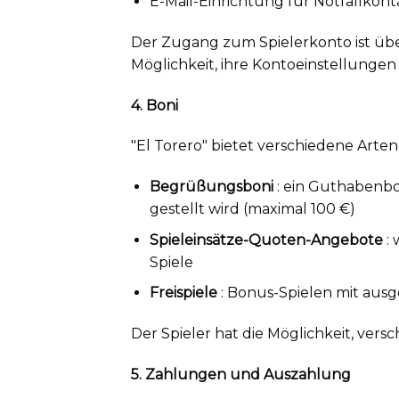
E-Mail-Einrichtung für Notfallkont
Der Zugang zum Spielerkonto ist übe
Möglichkeit, ihre Kontoeinstellungen
4. Boni
"El Torero" bietet verschiedene Arten
Begrüßungsboni
: ein Guthabenbo
gestellt wird (maximal 100 €)
Spieleinsätze-Quoten-Angebote
:
Spiele
Freispiele
: Bonus-Spielen mit aus
Der Spieler hat die Möglichkeit, vers
5. Zahlungen und Auszahlung