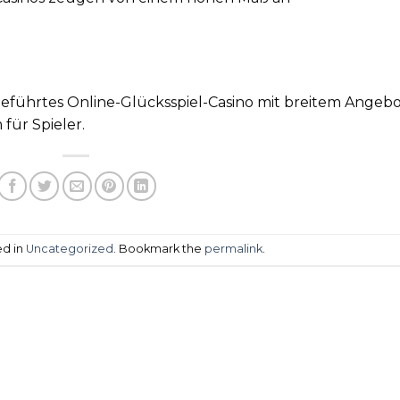
 geführtes Online-Glücksspiel-Casino mit breitem Angeb
 für Spieler.
ed in
Uncategorized
. Bookmark the
permalink
.