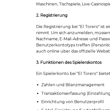
Maschinen, Tischspiele, Live-Casinospi
2. Registrierung
Die Registrierung bei "El Torero" ist
nimmt. Um sich anzumelden, müssen N
Nachname, E-Mail-Adresse und Pass
Benutzerkontotyps treffen (Persönli
auch online über das offizielle Websi
3. Funktionen des Spielerskontos
Ein Spielerkonto bei "El Torero" biete
Zahlen und Bilanzmanagement
Transaktionserfassung (Einzahlu
Einrichtung von Benutzerprofil