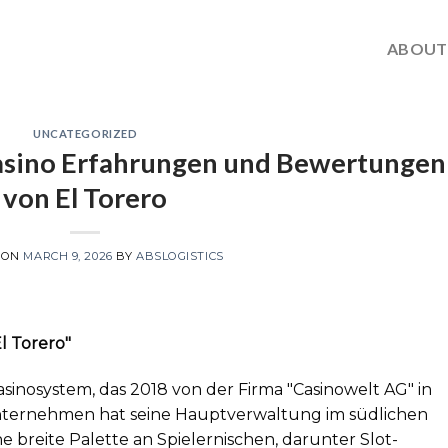
ABOUT
UNCATEGORIZED
Casino Erfahrungen und Bewertungen
von El Torero
 ON
MARCH 9, 2026
BY
ABSLOGISTICS
l Torero"
Casinosystem, das 2018 von der Firma "Casinowelt AG" in
 Unternehmen hat seine Hauptverwaltung im südlichen
 breite Palette an Spielernischen, darunter Slot-