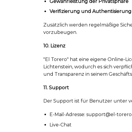
Gewährleistung der Privatsphäre
Verifizierung und Authentisierung
Zusätzlich werden regelmäßige Siche
vorzubeugen.
10. Lizenz
"El Torero" hat eine eigene Online-Li
Lichtenstein, wodurch es sich verpfli
und Transparenz in seinem Geschäfts
11. Support
Der Support ist für Benutzer unter 
E-Mail-Adresse: support@el-torer
Live-Chat