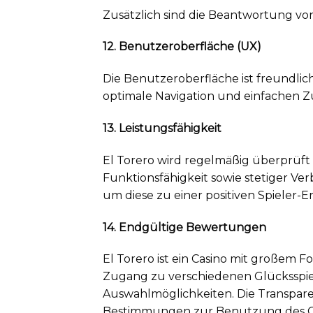
Zusätzlich sind die Beantwortung von
12. Benutzeroberfläche (UX)
Die Benutzeroberfläche ist freundlic
optimale Navigation und einfachen Z
13. Leistungsfähigkeit
El Torero wird regelmäßig überprüft 
Funktionsfähigkeit sowie stetiger Ve
um diese zu einer positiven Spieler
14. Endgültige Bewertungen
El Torero ist ein Casino mit großem F
Zugang zu verschiedenen Glücksspiel
Auswahlmöglichkeiten. Die Transpare
Bestimmungen zur Benutzung des C