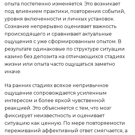
опыта постепенно изменяется. Это возникает
под влиянием практики, повторения событий,
уровня включенности и личных установок.
Сознание непрерывно оценивает важность
происходящего и сравнивает актуальные
ощущения с уже сформированным опытом. В
результате одинаковые по структуре ситуации
казино без депозита на отличающихся стадиях
жизни или опыта часто ощущаться заметно
иначе.
На ранних стадиях всякое непривычное
ощущение сопровождается усиленным
интересом и более яркой чувственной
реакцией. Это объясняется с тем, что мозг
фиксирует неизвестность и оценивает
ситуацию как ценную. По мере повторяемости
переживаний аффективный ответ смягчается, а