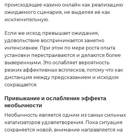
происходящее казино онлайн как реализацию
ожидаемого сценария, не выделяя её как
исключительную.
Если же исход превышает ожидания,
удовольствие воспринимается заметно
интенсивнее. При этом по мере роста опыта
установки перестраиваются и делаются более
выверенными. Это ослабляет вероятность
резких аффективных всплесков, потому что как
дистанция между предсказанием и исходом
сокращается.
Привыкание и ослабление эффекта
необычности
Необычность является одним из самых сильных
катализаторов удовлетворения. Пока ситуация
сохраняется новой, внимание направляется на