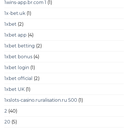
1wins-app.br.com 1
(1)
1x-bet.uk
(1)
1xbet
(2)
1xbet app
(4)
1xbet betting
(2)
1xbet bonus
(4)
1xbet login
(1)
1xbet official
(2)
1xbet UK
(1)
1xslots-casino.ruralisation.ru 500
(1)
2
(40)
20
(5)