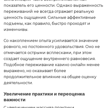
показатель его ценности. Однако выраженность
переживаний не всегда отражает реальную
ценность ощущения. Сильные аффективные
подъемы, как правило, быстро проходят и
изменчивы.
Со накоплением опыта усиливается значение
ровного, но постоянного удовольствия. Оно не
отмечается острыми всплесками, при этом
создает ощущение внутреннего равновесия.
Подобное переживание казино онлайн менее
выражено, но оказывает более
продолжительное влияние на общее оценку
деятельности.
Увеличение практики и переоценка
важности
С увеличением массива практики