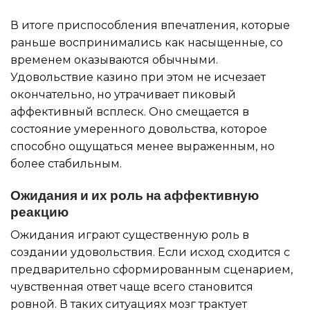
В итоге приспособления впечатления, которые
раньше воспринимались как насыщенные, со
временем оказываются обычными.
Удовольствие казино при этом не исчезает
окончательно, но утрачивает пиковый
аффективный всплеск. Оно смещается в
состояние умеренного довольства, которое
способно ощущаться менее выраженным, но
более стабильным.
Ожидания и их роль на аффективную
реакцию
Ожидания играют существенную роль в
создании удовольствия. Если исход сходится с
предварительно сформированным сценарием,
чувственная ответ чаще всего становится
ровной. В таких ситуациях мозг трактует