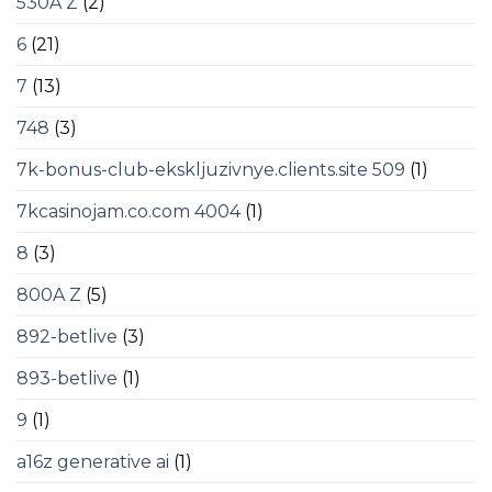
530A Z
(2)
6
(21)
7
(13)
748
(3)
7k-bonus-club-ekskljuzivnye.clients.site 509
(1)
7kcasinojam.co.com 4004
(1)
8
(3)
800A Z
(5)
892-betlive
(3)
893-betlive
(1)
9
(1)
a16z generative ai
(1)