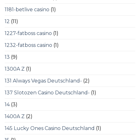
1181-betlive casino
(1)
12
(11)
1227-fatboss casino
(1)
1232-fatboss casino
(1)
13
(9)
1300A Z
(1)
131 Always Vegas Deutschland-
(2)
137 Slotozen Casino Deutschland-
(1)
14
(3)
1400A Z
(2)
145 Lucky Ones Casino Deutschland
(1)