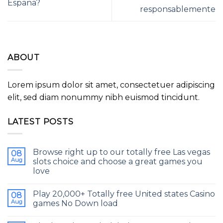
Espana?
responsablemente
ABOUT
Lorem ipsum dolor sit amet, consectetuer adipiscing
elit, sed diam nonummy nibh euismod tincidunt.
LATEST POSTS
Browse right up to our totally free Las vegas
08
Aug
slots choice and choose a great games you
love
Play 20,000+ Totally free United states Casino
08
Aug
games No Down load