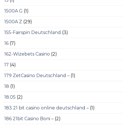
15
(1)
1500A G
(1)
1500A Z
(29)
155-Fairspin Deutschland
(3)
16
(7)
162-Wizebets Casino
(2)
17
(4)
179 ZetCasino Deutschland –
(1)
18
(1)
18.05
(2)
183 21 bit casino online deutschland –
(1)
186 21bit Casino Boni –
(2)