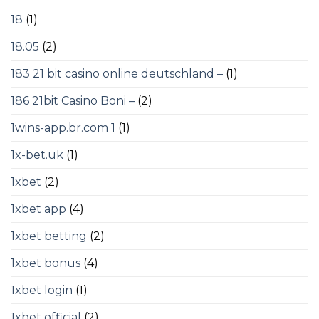
18
(1)
18.05
(2)
183 21 bit casino online deutschland –
(1)
186 21bit Casino Boni –
(2)
1wins-app.br.com 1
(1)
1x-bet.uk
(1)
1xbet
(2)
1xbet app
(4)
1xbet betting
(2)
1xbet bonus
(4)
1xbet login
(1)
1xbet official
(2)