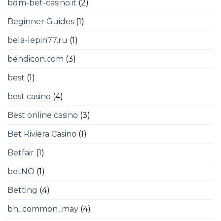
bdm-bet-casino.it
(2)
Beginner Guides
(1)
bela-lepin77.ru
(1)
bendicon.com
(3)
best
(1)
best casino
(4)
Best online casino
(3)
Bet Riviera Casino
(1)
Betfair
(1)
betNO
(1)
Betting
(4)
bh_common_may
(4)