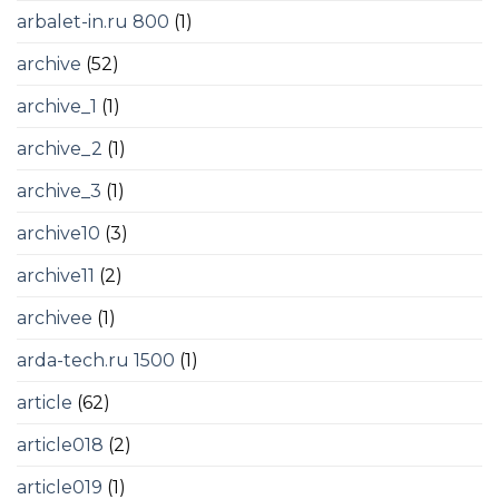
arbalet-in.ru 800
(1)
archive
(52)
archive_1
(1)
archive_2
(1)
archive_3
(1)
archive10
(3)
archive11
(2)
archivee
(1)
arda-tech.ru 1500
(1)
article
(62)
article018
(2)
article019
(1)