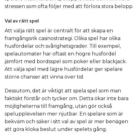
stressen som ofta följer med att förlora stora belopp.
Val av rätt spel
Att välja rätt spel är centralt för att skapa en
framgångsrik casinostrategi. Olika spel har olika
husfördelar och svårighetsgrader. Till exempel,
spelautomater har oftast en högre husfördel
jämfört med bordsspel som poker eller blackjack.
Att välja spel med lägre husfördelar ger spelare
större chanser att vinna över tid.
Dessutom, det är viktigt att spela spel som man
faktiskt förstår och tycker om. Detta ökar inte bara
möjligheterna till framgång, utan gör också
spelupplevelsen mer njutbar. En spelare som är
bekväm och säker i sitt val av spel är mer benägen
att göra kloka beslut under spelets gång.