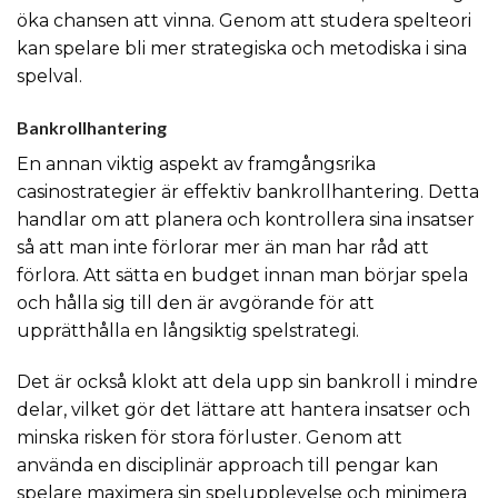
öka chansen att vinna. Genom att studera spelteori
kan spelare bli mer strategiska och metodiska i sina
spelval.
Bankrollhantering
En annan viktig aspekt av framgångsrika
casinostrategier är effektiv bankrollhantering. Detta
handlar om att planera och kontrollera sina insatser
så att man inte förlorar mer än man har råd att
förlora. Att sätta en budget innan man börjar spela
och hålla sig till den är avgörande för att
upprätthålla en långsiktig spelstrategi.
Det är också klokt att dela upp sin bankroll i mindre
delar, vilket gör det lättare att hantera insatser och
minska risken för stora förluster. Genom att
använda en disciplinär approach till pengar kan
spelare maximera sin spelupplevelse och minimera