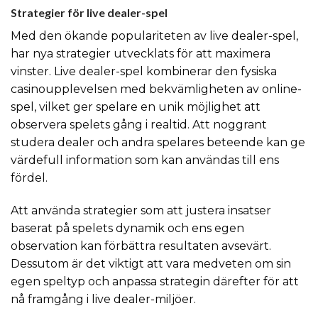
Strategier för live dealer-spel
Med den ökande populariteten av live dealer-spel,
har nya strategier utvecklats för att maximera
vinster. Live dealer-spel kombinerar den fysiska
casinoupplevelsen med bekvämligheten av online-
spel, vilket ger spelare en unik möjlighet att
observera spelets gång i realtid. Att noggrant
studera dealer och andra spelares beteende kan ge
värdefull information som kan användas till ens
fördel.
Att använda strategier som att justera insatser
baserat på spelets dynamik och ens egen
observation kan förbättra resultaten avsevärt.
Dessutom är det viktigt att vara medveten om sin
egen speltyp och anpassa strategin därefter för att
nå framgång i live dealer-miljöer.