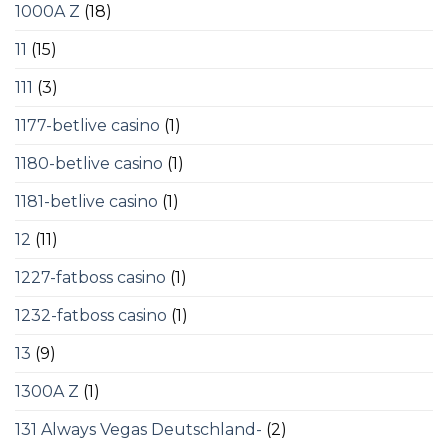
1000A Z
(18)
11
(15)
111
(3)
1177-betlive casino
(1)
1180-betlive casino
(1)
1181-betlive casino
(1)
12
(11)
1227-fatboss casino
(1)
1232-fatboss casino
(1)
13
(9)
1300A Z
(1)
131 Always Vegas Deutschland-
(2)