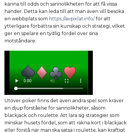
känna till odds och sannolikheten för att få vissa
händer. Detta kan leda till att man även vill besöka
en webbplats som
https://avpixlat.info/
för att
ytterligare förbättra sin kunskap och strategi, vilket
ger en spelare en tydlig fördel över sina
motståndare.
Utöver poker finns det även andra spel som kräver
en djup förståelse för sannolikheter, såsom
blackjack och roulette. Att lära sig strategier som
minskar husets fördel, som att räkna kort i blackjack
eller förstå när man ska satsa i roulette, kan kraftigt