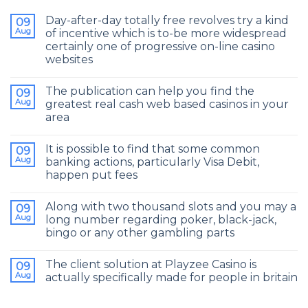
Day-after-day totally free revolves try a kind
09
Aug
of incentive which is to-be more widespread
certainly one of progressive on-line casino
websites
The publication can help you find the
09
Aug
greatest real cash web based casinos in your
area
It is possible to find that some common
09
Aug
banking actions, particularly Visa Debit,
happen put fees
Along with two thousand slots and you may a
09
Aug
long number regarding poker, black-jack,
bingo or any other gambling parts
The client solution at Playzee Casino is
09
Aug
actually specifically made for people in britain