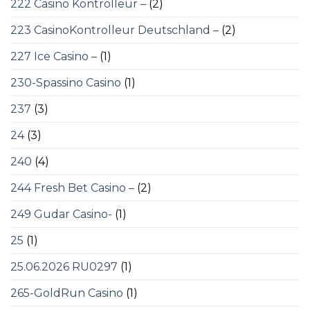
222 Casino Kontrolleur –
(2)
223 CasinoKontrolleur Deutschland –
(2)
227 Ice Casino –
(1)
230-Spassino Casino
(1)
237
(3)
24
(3)
240
(4)
244 Fresh Bet Casino –
(2)
249 Gudar Casino-
(1)
25
(1)
25.06.2026 RU0297
(1)
265-GoldRun Casino
(1)