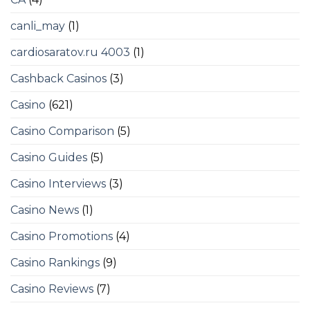
canli_may
(1)
cardiosaratov.ru 4003
(1)
Cashback Casinos
(3)
Casino
(621)
Casino Comparison
(5)
Casino Guides
(5)
Casino Interviews
(3)
Casino News
(1)
Casino Promotions
(4)
Casino Rankings
(9)
Casino Reviews
(7)