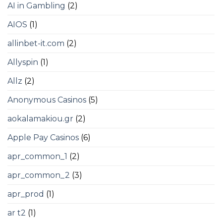
AI in Gambling
(2)
AIOS
(1)
allinbet-it.com
(2)
Allyspin
(1)
Allz
(2)
Anonymous Casinos
(5)
aokalamakiou.gr
(2)
Apple Pay Casinos
(6)
apr_common_1
(2)
apr_common_2
(3)
apr_prod
(1)
ar t2
(1)