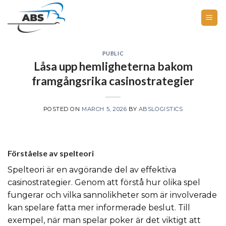
Skip
to
content
PUBLIC
Låsa upp hemligheterna bakom
framgångsrika casinostrategier
POSTED ON
MARCH 5, 2026
BY
ABSLOGISTICS
Förståelse av spelteori
Spelteori är en avgörande del av effektiva
casinostrategier. Genom att förstå hur olika spel
fungerar och vilka sannolikheter som är involverade
kan spelare fatta mer informerade beslut. Till
exempel, när man spelar poker är det viktigt att