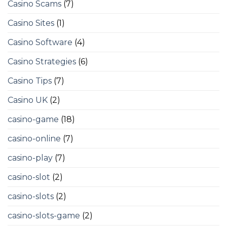
Casino Scams
(7)
Casino Sites
(1)
Casino Software
(4)
Casino Strategies
(6)
Casino Tips
(7)
Casino UK
(2)
casino-game
(18)
casino-online
(7)
casino-play
(7)
casino-slot
(2)
casino-slots
(2)
casino-slots-game
(2)