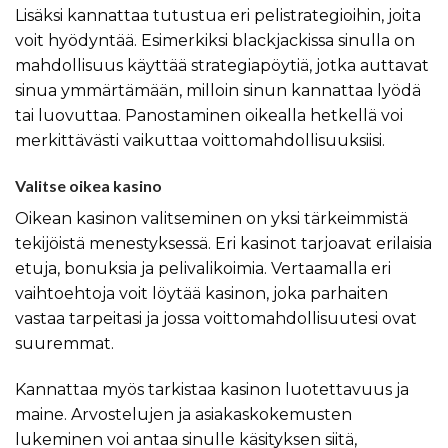
Lisäksi kannattaa tutustua eri pelistrategioihin, joita
voit hyödyntää. Esimerkiksi blackjackissa sinulla on
mahdollisuus käyttää strategiapöytiä, jotka auttavat
sinua ymmärtämään, milloin sinun kannattaa lyödä
tai luovuttaa. Panostaminen oikealla hetkellä voi
merkittävästi vaikuttaa voittomahdollisuuksiisi.
Valitse oikea kasino
Oikean kasinon valitseminen on yksi tärkeimmistä
tekijöistä menestyksessä. Eri kasinot tarjoavat erilaisia
etuja, bonuksia ja pelivalikoimia. Vertaamalla eri
vaihtoehtoja voit löytää kasinon, joka parhaiten
vastaa tarpeitasi ja jossa voittomahdollisuutesi ovat
suuremmat.
Kannattaa myös tarkistaa kasinon luotettavuus ja
maine. Arvostelujen ja asiakaskokemusten
lukeminen voi antaa sinulle käsityksen siitä,