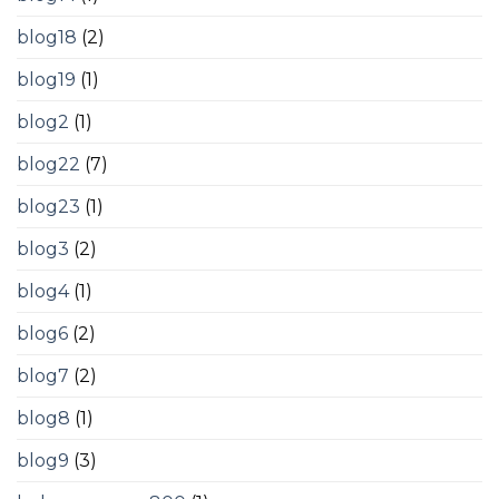
blog18
(2)
blog19
(1)
blog2
(1)
blog22
(7)
blog23
(1)
blog3
(2)
blog4
(1)
blog6
(2)
blog7
(2)
blog8
(1)
blog9
(3)