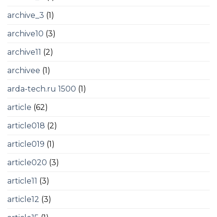
archive_3
(1)
archive10
(3)
archive11
(2)
archivee
(1)
arda-tech.ru 1500
(1)
article
(62)
article018
(2)
article019
(1)
article020
(3)
article11
(3)
article12
(3)