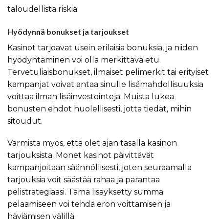
taloudellista riskiä.
Hyödynnä bonukset ja tarjoukset
Kasinot tarjoavat usein erilaisia bonuksia, ja niiden
hyödyntäminen voi olla merkittävä etu.
Tervetuliaisbonukset, ilmaiset pelimerkit tai erityiset
kampanjat voivat antaa sinulle lisämahdollisuuksia
voittaa ilman lisäinvestointeja. Muista lukea
bonusten ehdot huolellisesti, jotta tiedät, mihin
sitoudut.
Varmista myös, että olet ajan tasalla kasinon
tarjouksista. Monet kasinot päivittävät
kampanjoitaan säännöllisesti, joten seuraamalla
tarjouksia voit säästää rahaa ja parantaa
pelistrategiaasi. Tämä lisäyksetty summa
pelaamiseen voi tehdä eron voittamisen ja
häviämisen välillä.