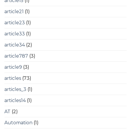
article15
(1)
article21
(1)
article23
(1)
article33
(1)
article34
(2)
article787
(3)
article9
(3)
articles
(73)
articles_3
(1)
articles14
(1)
AT
(2)
Automation
(1)