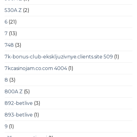
530A Z
(2)
6
(21)
7
(13)
748
(3)
7k-bonus-club-ekskljuzivnye.clients.site 509
(1)
7kcasinojam.co.com 4004
(1)
8
(3)
800A Z
(5)
892-betlive
(3)
893-betlive
(1)
9
(1)