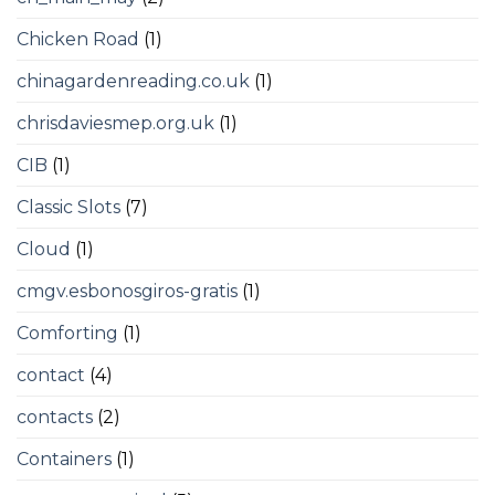
Chicken Road
(1)
chinagardenreading.co.uk
(1)
chrisdaviesmep.org.uk
(1)
CIB
(1)
Classic Slots
(7)
Cloud
(1)
cmgv.esbonosgiros-gratis
(1)
Comforting
(1)
contact
(4)
contacts
(2)
Containers
(1)