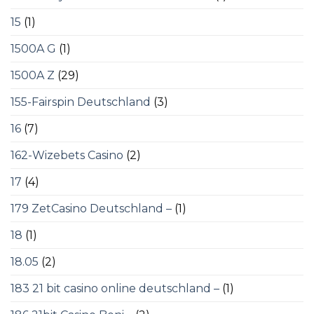
15
(1)
1500A G
(1)
1500A Z
(29)
155-Fairspin Deutschland
(3)
16
(7)
162-Wizebets Casino
(2)
17
(4)
179 ZetCasino Deutschland –
(1)
18
(1)
18.05
(2)
183 21 bit casino online deutschland –
(1)