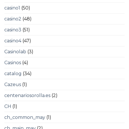
casino1
(50)
casino2
(48)
casino3
(51)
casino4
(47)
Casinolab
(3)
Casinos
(4)
catalog
(34)
Cazeus
(1)
centenariosorolla.es
(2)
CH
(1)
ch_common_may
(1)
ch_main_may
(2)