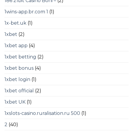
186 21bit Casino Boni –
(2)
1wins-app.br.com 1
(1)
1x-bet.uk
(1)
1xbet
(2)
1xbet app
(4)
1xbet betting
(2)
1xbet bonus
(4)
1xbet login
(1)
1xbet official
(2)
1xbet UK
(1)
1xslots-casino.ruralisation.ru 500
(1)
2
(40)