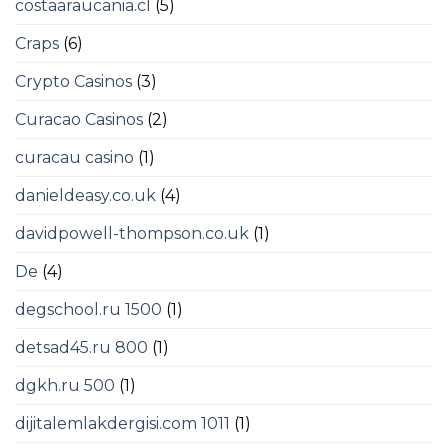
costaaraucania.cl
(5)
Craps
(6)
Crypto Casinos
(3)
Curacao Casinos
(2)
curacau casino
(1)
danieldeasy.co.uk
(4)
davidpowell-thompson.co.uk
(1)
De
(4)
degschool.ru 1500
(1)
detsad45.ru 800
(1)
dgkh.ru 500
(1)
dijitalemlakdergisi.com 1011
(1)