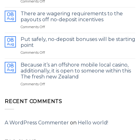
Comments Off
on
numerous
Very,
Us
you
There are wagering requirements to the
professionals
08
can
explore
Aug
payouts off no-deposit incentives
find
subscribed
Comments Off
on
many
overseas
There
and
gambling
are
Put safely, no-deposit bonuses will be starting
varied
08
enterprises,
wagering
reasons
Aug
point
and
requirements
provide
that
Comments Off
on
to
it
operate
Put
the
program
legally
safely,
Because it’s an offshore mobile local casino,
payouts
08
a
less
no-
off
Aug
additionally, it is open to someone within this
massive
than
deposit
no-
thumbs
The fresh new Zealand
worldwide
bonuses
deposit
up
licenses
Comments Off
on
will
incentives
Because
be
it’s
starting
an
point
RECENT COMMENTS
offshore
mobile
local
casino,
A WordPress Commenter
on
Hello world!
additionally,
it
is