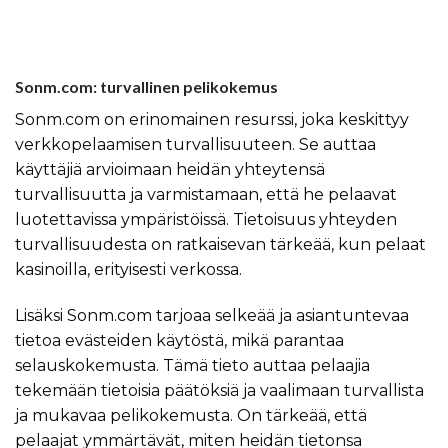
Sonm.com: turvallinen pelikokemus
Sonm.com on erinomainen resurssi, joka keskittyy
verkkopelaamisen turvallisuuteen. Se auttaa
käyttäjiä arvioimaan heidän yhteytensä
turvallisuutta ja varmistamaan, että he pelaavat
luotettavissa ympäristöissä. Tietoisuus yhteyden
turvallisuudesta on ratkaisevan tärkeää, kun pelaat
kasinoilla, erityisesti verkossa.
Lisäksi Sonm.com tarjoaa selkeää ja asiantuntevaa
tietoa evästeiden käytöstä, mikä parantaa
selauskokemusta. Tämä tieto auttaa pelaajia
tekemään tietoisia päätöksiä ja vaalimaan turvallista
ja mukavaa pelikokemusta. On tärkeää, että
pelaajat ymmärtävät, miten heidän tietonsa