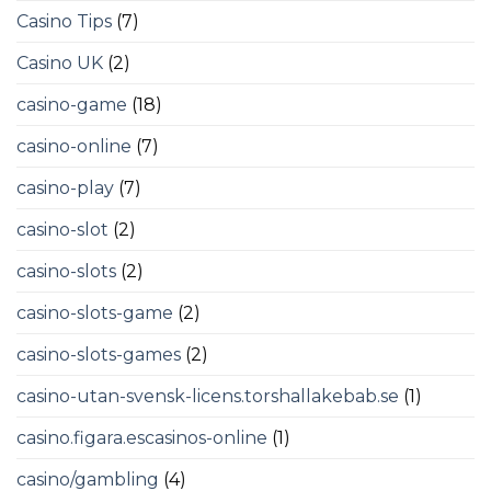
Casino Tips
(7)
Casino UK
(2)
casino-game
(18)
casino-online
(7)
casino-play
(7)
casino-slot
(2)
casino-slots
(2)
casino-slots-game
(2)
casino-slots-games
(2)
casino-utan-svensk-licens.torshallakebab.se
(1)
casino.figara.escasinos-online
(1)
casino/gambling
(4)