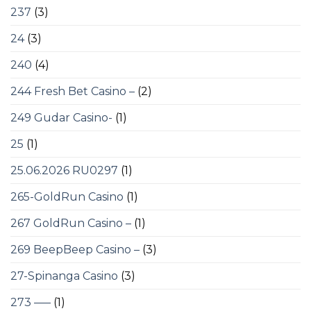
237
(3)
24
(3)
240
(4)
244 Fresh Bet Casino –
(2)
249 Gudar Casino-
(1)
25
(1)
25.06.2026 RU0297
(1)
265-GoldRun Casino
(1)
267 GoldRun Casino –
(1)
269 BeepBeep Casino –
(3)
27-Spinanga Casino
(3)
273 —–
(1)