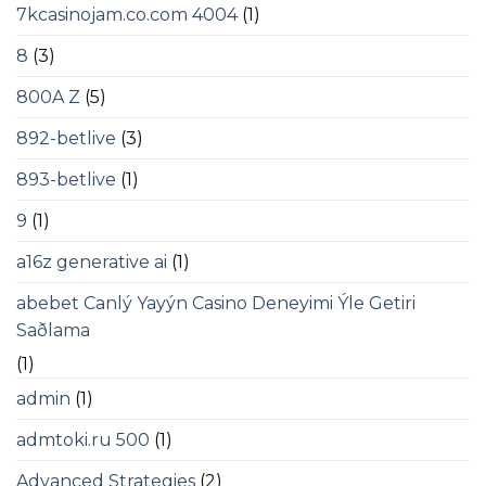
7kcasinojam.co.com 4004
(1)
8
(3)
800A Z
(5)
892-betlive
(3)
893-betlive
(1)
9
(1)
a16z generative ai
(1)
abebet Canlý Yayýn Casino Deneyimi Ýle Getiri
Saðlama
(1)
admin
(1)
admtoki.ru 500
(1)
Advanced Strategies
(2)