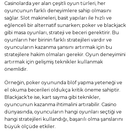
Casinolarda yer alan çeşitli oyun türleri, her
oyuncunun farklı deneyimlere sahip olmasını
sağlar. Slot makineleri, basit yapıları ile hızlı ve
eğlenceli bir alternatif sunarken; poker ve blackjack
gibi masa oyunları, strateji ve beceri gerektirir. Bu
oyunların her birinin farklı stratejileri vardır ve
oyuncuların kazanma şansını artırmak için bu
stratejilere hakim olmaları gerekir. Oyun deneyimini
artırmak için gelişmiş teknikler kullanmak
önemlidir.
Örneğin, poker oyununda blöf yapma yeteneği ve
el okuma becerileri oldukça kritik öneme sahiptir.
Blackjack’te ise, kart sayma gibi teknikler,
oyuncunun kazanma ihtimalini artırabilir. Casino
dünyasında, oyuncuların hangi oyunları seçtiği ve
hangi stratejileri kullandığı, başarılı olma şanslarını
büyük ölçüde etkiler.