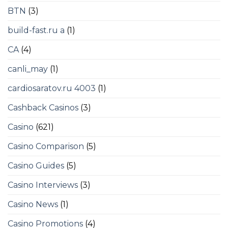
BTN
(3)
build-fast.ru a
(1)
CA
(4)
canli_may
(1)
cardiosaratov.ru 4003
(1)
Cashback Casinos
(3)
Casino
(621)
Casino Comparison
(5)
Casino Guides
(5)
Casino Interviews
(3)
Casino News
(1)
Casino Promotions
(4)