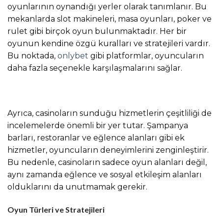
oyunlarının oynandığı yerler olarak tanımlanır. Bu
mekanlarda slot makineleri, masa oyunları, poker ve
rulet gibi birçok oyun bulunmaktadır. Her bir
oyunun kendine özgü kuralları ve stratejileri vardır.
Bu noktada,
onlybet
gibi platformlar, oyuncuların
daha fazla seçenekle karşılaşmalarını sağlar.
Ayrıca, casinoların sunduğu hizmetlerin çeşitliliği de
incelemelerde önemli bir yer tutar. Şampanya
barları, restoranlar ve eğlence alanları gibi ek
hizmetler, oyuncuların deneyimlerini zenginleştirir.
Bu nedenle, casinoların sadece oyun alanları değil,
aynı zamanda eğlence ve sosyal etkileşim alanları
olduklarını da unutmamak gerekir.
Oyun Türleri ve Stratejileri