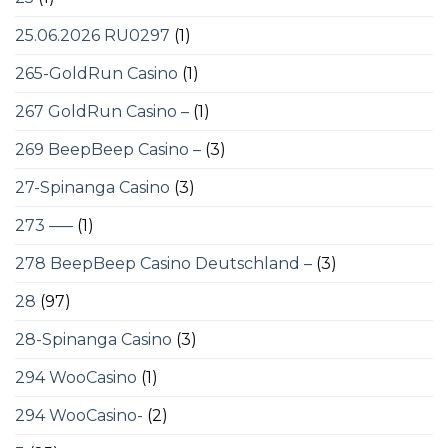
25.06.2026 RU0297
(1)
265-GoldRun Casino
(1)
267 GoldRun Casino –
(1)
269 BeepBeep Casino –
(3)
27-Spinanga Casino
(3)
273 —–
(1)
278 BeepBeep Casino Deutschland –
(3)
28
(97)
28-Spinanga Casino
(3)
294 WooCasino
(1)
294 WooCasino-
(2)