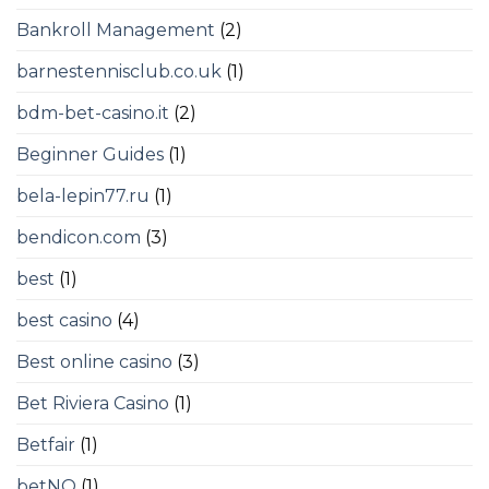
Bankroll Management
(2)
barnestennisclub.co.uk
(1)
bdm-bet-casino.it
(2)
Beginner Guides
(1)
bela-lepin77.ru
(1)
bendicon.com
(3)
best
(1)
best casino
(4)
Best online casino
(3)
Bet Riviera Casino
(1)
Betfair
(1)
betNO
(1)