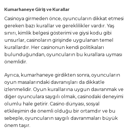
Kumarhaneye Giriş ve Kurallar
Casinoya girmeden önce, oyuncuların dikkat etmesi
gereken bazı kurallar ve gereklilikler vardır. Yaş
sınırı, kimlik belgesi gösterimi ve giysi kodu gibi
unsurlar, casinoların girişinde uygulanan temel
kurallardır. Her casinonun kendi politikaları
bulunduğundan, oyuncuların bu kurallara uyması
önemlidir.
Ayrıca, kumarhaneye girdikten sonra, oyuncuların
oyun masalarındaki davranışları da dikkatle
izlenmelidir. Oyun kurallarına uygun davranmak ve
diğer oyunculara saygılı olmak, casinodaki deneyimi
olumlu hale getirir. Casino dünyası, sosyal
etkileşimin de önemli olduğu bir ortamdır ve bu
sebeple, oyuncuların saygılı davranmaları büyük
önem taşır.