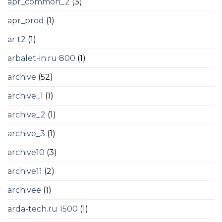
apr_common_2
(3)
apr_prod
(1)
ar t2
(1)
arbalet-in.ru 800
(1)
archive
(52)
archive_1
(1)
archive_2
(1)
archive_3
(1)
archive10
(3)
archive11
(2)
archivee
(1)
arda-tech.ru 1500
(1)